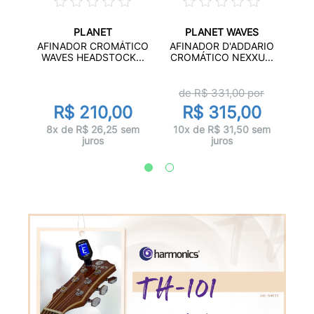
PLANET
PLANET WAVES
AFINADOR CROMÁTICO
AFINADOR D'ADDARIO
WAVES HEADSTOCK...
CROMÁTICO NEXXU...
PE
RUB
CR
de R$
331,00
por
d
R$ 210,00
R$ 315,00
0
8x de R$ 26,25 sem
10x de R$ 31,50 sem
sem
juros
juros
10