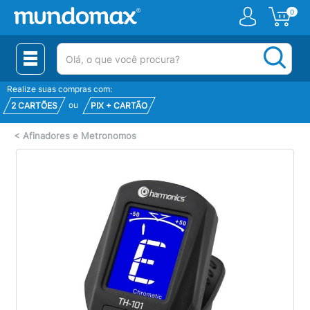
0
(pesquisar)
Realize suas compras com:
ou
2 CARTÕES
PIX + CARTÃO
<
Afinadores e Metronomos