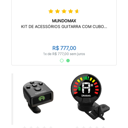
MUNDOMAX
KIT
A...
KIT DE ACESSÓRIOS GUITARRA COM CUBO...
R$ 777,00
1x de R$ 777,00 sem juros