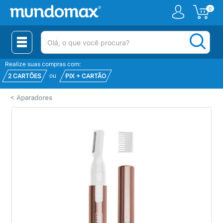
0
(pesquisar)
Realize suas compras com:
ou
2 CARTÕES
PIX + CARTÃO
<
Aparadores