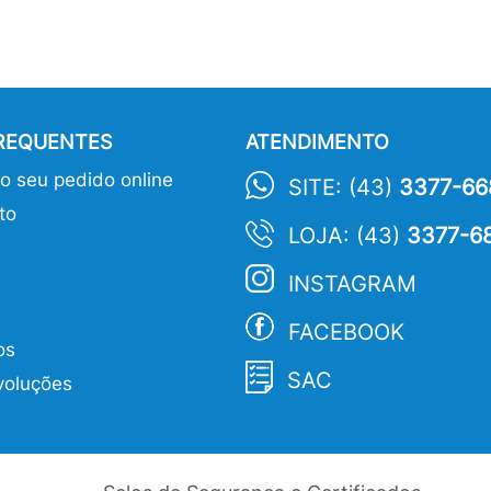
FREQUENTES
ATENDIMENTO
 seu pedido online
SITE: (43)
3377-66
to
LOJA: (43)
3377-6
INSTAGRAM
FACEBOOK
os
SAC
voluções