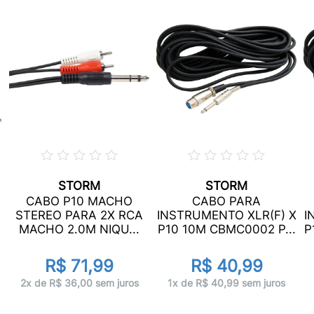
STORM
STORM
CABO P10 MACHO
CABO PARA
STEREO PARA 2X RCA
INSTRUMENTO XLR(F) X
I
MACHO 2.0M NIQU...
P10 10M CBMC0002 P...
P
R$ 71,99
R$ 40,99
2x de R$ 36,00 sem juros
1x de R$ 40,99 sem juros