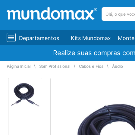
(pesquisar)
Departamentos
Kits Mundomax
Monte 
Realize suas compras co
Página Inicial
\
Som Profissional
\
Cabos e Fios
\
Áudio