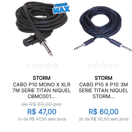
STORM
STORM
CABO P10 MONO X XLR
CABO P10 X P10 3M
 X
7M SERIE TITAN NIQUEL
SERIE TITAN NIQUEL
02
CBMC001...
STORM...
de R$
59,00
por
R$ 47,00
R$ 60,00
ros
1x de R$ 47,00 sem juros
2x de R$ 30,00 sem juros