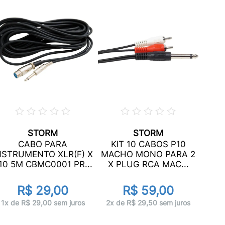
STORM
STORM
CABO PARA
KIT 10 CABOS P10
M
NSTRUMENTO XLR(F) X
MACHO MONO PARA 2
M
10 5M CBMC0001 PR...
X PLUG RCA MAC...
R$ 29,00
R$ 59,00
1x 
1x de R$ 29,00 sem juros
2x de R$ 29,50 sem juros