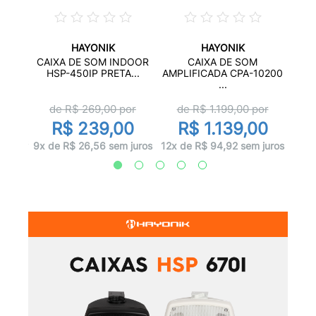
HAYONIK
HAYONIK
SIVA
CAI
CAIXA DE SOM INDOOR
CAIXA DE SOM
..
C
HSP-450IP PRETA...
AMPLIFICADA CPA-10200
...
de R$
269,00
por
de R$
1.199,00
por
00
R
R$ 239,00
R$ 1.139,00
 juros
12x d
9x de R$ 26,56 sem juros
12x de R$ 94,92 sem juros