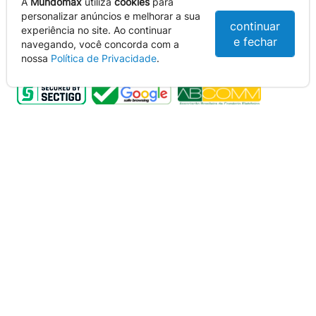
A
Mundomax
utiliza
cookies
para
personalizar anúncios e melhorar a sua
continuar
experiência no site. Ao continuar
e fechar
navegando, você concorda com a
Selos de Segurança e Certificados
nossa
Política de Privacidade
.
Dealer Oficial