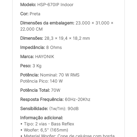
Modelo:
HSP-670IP Indoor
Cor:
Preta
Dimensões da embalagem:
23.000 x 31.000 x
22.000 CM
Dimensões:
28,3 x 19,4 x 18,2 mm
Impedância:
8 Ohms
Marca:
HAYONIK
Peso:
3 Kg
Potência:
Nominal: 70 W RMS
Potência Pico: 140 W
Potência Total:
70W
Resposta Frequência:
60Hz-20Khz
Sensibilidade:
(1w/1m): 90dB
Informação adicional:
• Tipo: 2 vias - Bass Reflex
• Woofer: 6,5" (165mm)
• Material Woofer: Cone de celulose com borda