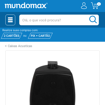
0
(pesquisar)
Realize suas compras com:
ou
2 CARTÕES
PIX + CARTÃO
<
Caixas Acusticas