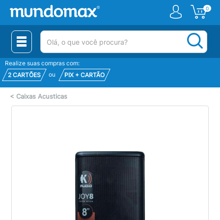
0
(pesquisar)
Realize suas compras com:
ou
2 CARTÕES
PIX + CARTÃO
<
Caixas Acusticas