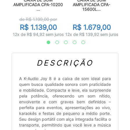
-15A
A
AMPLIFICADA CPA-10200
AMPLIFICADA CPA-
...
15600L...
de R$
1.199,00
por
00
R
R$ 1.139,00
R$ 1.679,00
 juros
12x d
12x de R$ 94,92 sem juros
12x de R$ 139,92 sem juros
DESCRIÇÃO
A K-Audio Joy 8 é a caixa de som ideal para
quem busca qualidade sonora com praticidade
e mobilidade. Compacta e leve, ela surpreende
pela potência, oferecendo um som nítido,
envolvente e com graves bem definidos –
perfeita para eventos, apresentações ao vivo,
karaokês e festas de pequeno a médio porte.
Seu design portátil com alça integrada facilita o
transporte, permitindo que você leve a música