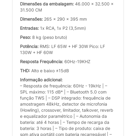
Dimensões da embalagem:
46.000 x 32.500 x
31.500 CM
Dimensões:
265 x 290 x 395 mm
Entradas:
1x RCA, 1x P2 (3,5mm)
Peso:
8 kg (peso bruto)
Potência:
RMS: LF 65W + HF 30W Pico: LF
130W + HF 60W
Resposta Frequência:
60Hz-19KHZ
THD:
Alto e baixo ±15dB
Informação adicional:
– Resposta de frequência: 60Hz - 19kHz | –
SPL máximo: 115 dB* | – Bluetooth 5.0 com
função TWS | – DSP integrado: frequência de
amostragem 48kHz, detector de microfonia
(Howling), crossover, limitador, talkover, reverb
e equalizador paramétrico | – Autonomia da
bateria: até 4 horas | – Tempo de recarga da
bateria: 3 horas | – Tipo de produto: caixa de
som ativa portátil com bateria recarregável | –