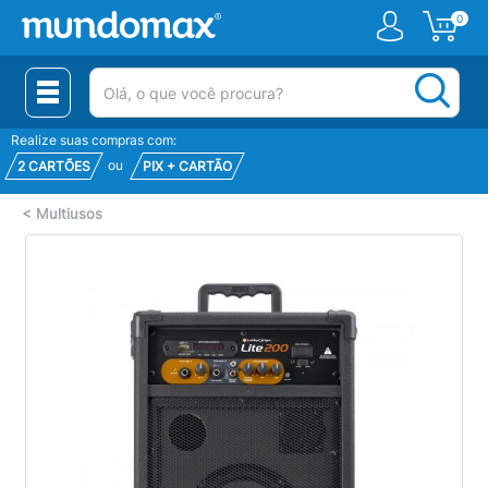
0
(pesquisar)
Realize suas compras com:
ou
2 CARTÕES
PIX + CARTÃO
<
Multiusos