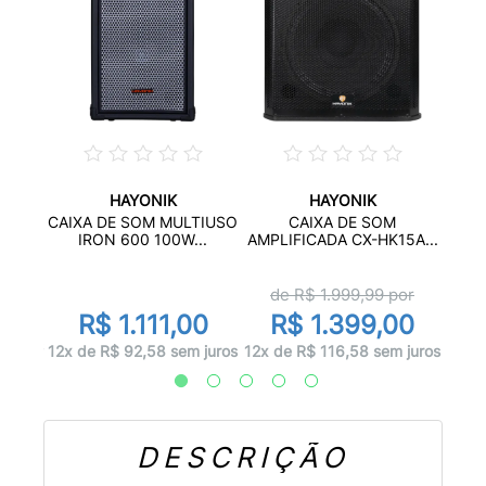
HAYONIK
HAYONIK
ATIVO
CAI
CAIXA DE SOM MULTIUSO
CAIXA DE SOM
.
IRON 600 100W...
AMPLIFICADA CX-HK15A...
or
d
de R$
1.999,99
por
00
R$ 1.111,00
R$ 1.399,00
 juros
10x d
12x de R$ 92,58 sem juros
12x de R$ 116,58 sem juros
DESCRIÇÃO