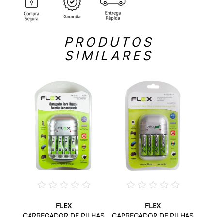
PRODUTOS
SIMILARES
FLEX
FLEX
ILHA
CAR
CARREGADOR DE PILHAS
CARREGADOR DE PILHAS