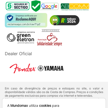
Dealer Oficial
Em caso de divergência de preços e estoques no site, o valor e
disponibilidade válidos são os da Cesta de Compras. Preços e condições
de pagamento exclusivas para compras via internet e televendas.
Ofertas válidas até o término de nossos estoques. Para compras acima
de 5 unidades do mesmo produto, entre em contato com o nosso canal
A
Mundomax
utiliza
cookies
para
de
Venda Corporativa
.