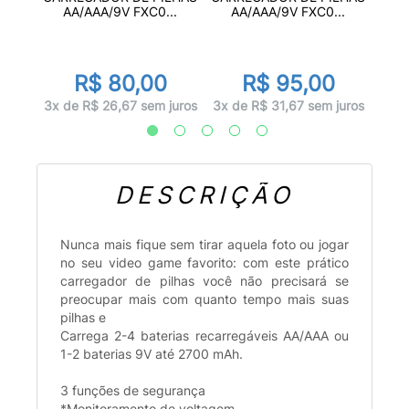
...
A
AA/AAA/9V FXC0...
AA/AAA/9V FXC0...
0
R$ 80,00
R$ 95,00
juros
1x d
3x de R$ 26,67 sem juros
3x de R$ 31,67 sem juros
DESCRIÇÃO
Nunca mais fique sem tirar aquela foto ou jogar
no seu video game favorito: com este prático
carregador de pilhas você não precisará se
preocupar mais com quanto tempo mais suas
pilhas e
Carrega 2-4 baterias recarregáveis AA/AAA ou
1-2 baterias 9V até 2700 mAh.
3 funções de segurança
*Monitoramento de voltagem