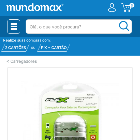
0
(pesquisar)
Realize suas compras com:
ou
2 CARTÕES
PIX + CARTÃO
<
Carregadores