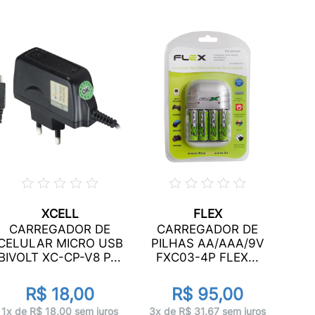
XCELL
FLEX
CARREGADOR DE
CARREGADOR DE
VE
CELULAR MICRO USB
PILHAS AA/AAA/9V
U
BIVOLT XC-CP-V8 P...
FXC03-4P FLEX...
R$ 18,00
R$ 95,00
1x 
1x de R$ 18,00 sem juros
3x de R$ 31,67 sem juros