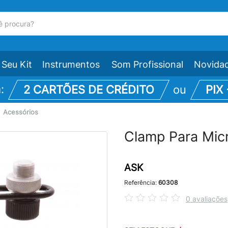
Seu Kit
Instrumentos
Som Profissional
Novida
m:
2 CARTÕES DE CRÉDITO
ou
PIX
\
Acessórios
Clamp Para Micr
ASK
Referência:
60308
0 avaliações