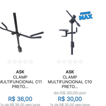
ASK
ASK
CLAMP
CLAMP
MUL
MULTIFUNCIONAL C11
MULTIFUNCIONAL C10
PRETO...
PRETO...
d
de R$
39,00
por
R$ 36,00
R$ 30,00
1x 
1x de R$ 36,00 sem juros
1x de R$ 30,00 sem juros