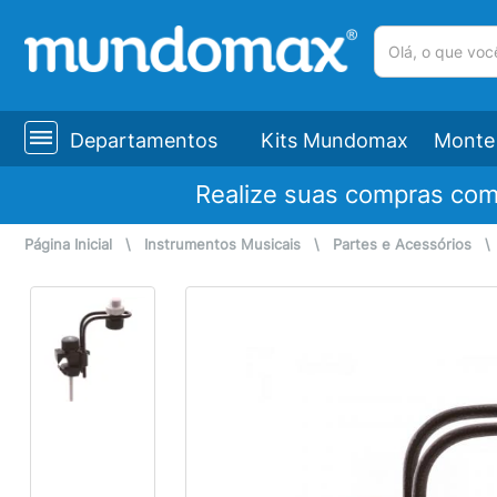
(pesquisar)
Departamentos
Kits Mundomax
Monte 
Realize suas compras co
Página Inicial
\
Instrumentos Musicais
\
Partes e Acessórios