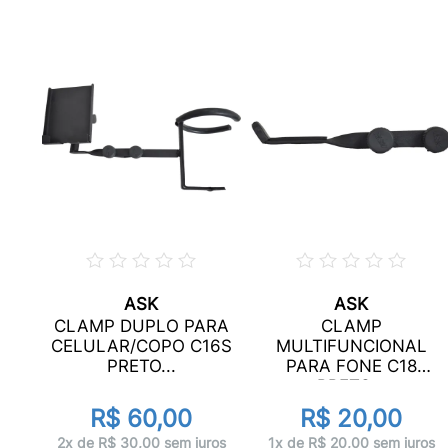
ASK
ASK
CLAMP DUPLO PARA
CLAMP
C6
CELULAR/COPO C16S
MULTIFUNCIONAL
PRETO...
PARA FONE C18
PRETO...
R$ 60,00
R$ 20,00
ros
2x de R$ 30,00 sem juros
1x de R$ 20,00 sem juros