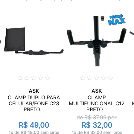
ASK
ASK
CLAMP DUPLO PARA
CLAMP
CELULAR/FONE C23
MULTIFUNCIONAL C12
PRETO...
PRETO...
de R$
37,99
por
R$ 49,00
R$ 32,00
1x de R$ 49,00 sem juros
1x de R$ 32,00 sem juros