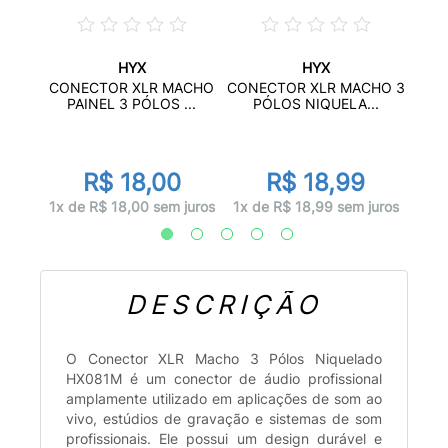
HYX
HYX
EA 3
CONE
CONECTOR XLR MACHO
CONECTOR XLR MACHO 3
.
P
PAINEL 3 PÓLOS ...
PÓLOS NIQUELA...
R$ 18,00
R$ 18,99
juros
1x d
1x de R$ 18,00 sem juros
1x de R$ 18,99 sem juros
DESCRIÇÃO
O Conector XLR Macho 3 Pólos Niquelado
HX081M é um conector de áudio profissional
amplamente utilizado em aplicações de som ao
vivo, estúdios de gravação e sistemas de som
profissionais. Ele possui um design durável e