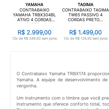
YAMAHA
TAGIMA
CONTRABAIXO
CONTRABAIXO TAGIMA
4WH
YAMAHA TRBX304BL
TW65 PASSIVO 4
S
ATIVO 4 CORDAS
CORDAS PRETO...
PRETO...
0
R$ 2.999,00
R$ 1.499,00
uros
12x de R$ 249,92 sem juros
12x de R$ 124,92 sem juros
O Contrabaixo Yamaha TRBX174 proporciona
Yamaha. A equipe de desenvolvimento de 
vergonha.
Um instrumento com o timbre que você precis
instrumento que oferece conforto total, toc