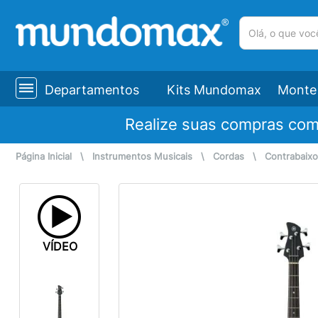
(pesquisar)
Departamentos
Kits Mundomax
Monte 
Realize suas compras co
Página Inicial
\
Instrumentos Musicais
\
Cordas
\
Contrabaix
VÍDEO