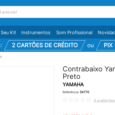
Seu Kit
Instrumentos
Som Profissional
Novida
m:
2 CARTÕES DE CRÉDITO
ou
PIX
os
Contrabaixo Ya
Preto
YAMAHA
Referência:
54770
0 avaliações