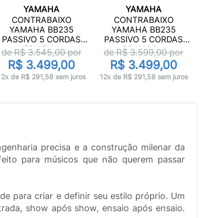
YAMAHA
YAMAHA
KI
CONTRABAIXO
CONTRABAIXO
COR
YAMAHA BB235
YAMAHA BB235
P
PASSIVO 5 CORDAS
PASSIVO 5 CORDAS
VERMELH...
BRANCO...
de R$
3.545,00
por
de R$
3.599,00
por
R$ 3.499,00
R$ 3.499,00
12x 
12x de R$ 291,58 sem juros
12x de R$ 291,58 sem juros
enharia precisa e a construção milenar da
feito para músicos que não querem passar
 para criar e definir seu estilo próprio. Um
estrada, show após show, ensaio após ensaio.