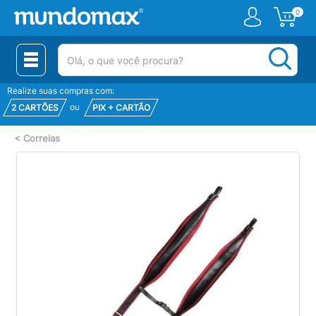
0
(pesquisar)
Realize suas compras com:
ou
2 CARTÕES
PIX + CARTÃO
<
Correias