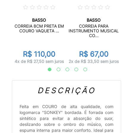
BASSO
BASSO
RDEON
CORREIA 8CM PRETA EM
CORREIA PARA
INS
COURO VAQUETA ...
INSTRUMENTO MUSICAL
CO...
r
R$ 110,00
R$ 67,00
juros
3x d
4x de R$ 27,50 sem juros
2x de R$ 33,50 sem juros
DESCRIÇÃO
Feita em COURO de alta qualidade, com
logomarca "SONKEY" bordada. É forrada com
sintético para evitar a absorção do suor,
deslizando sobre o ombro do músico, com
espuma interna para maior conforto. Ideal para