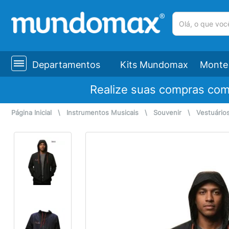
(pesquisar)
Departamentos
Kits Mundomax
Monte 
Realize suas compras co
Página Inicial
\
Instrumentos Musicais
\
Souvenir
\
Vestuário