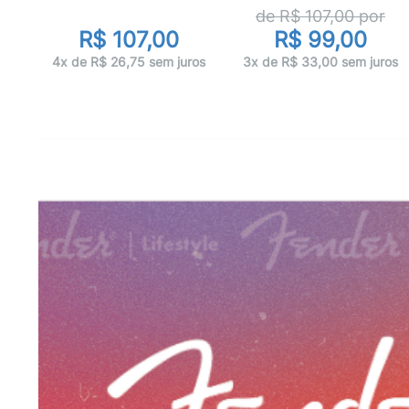
de R$
107,00
por
R$ 107,00
R$ 99,00
os
4x de R$ 26,75 sem juros
3x de R$ 33,00 sem juros