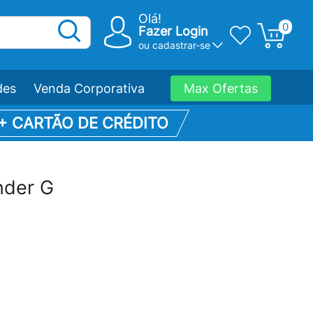
Olá!
0
Fazer Login
ou
cadastrar-se
des
Venda Corporativa
Max Ofertas
 + CARTÃO DE CRÉDITO
nder G