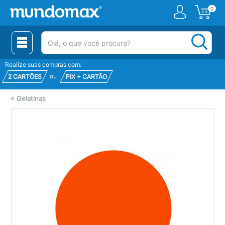
0
(pesquisar)
Realize suas compras com:
ou
2 CARTÕES
PIX + CARTÃO
<
Gelatinas