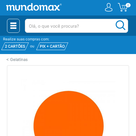
0
(pesquisar)
Realize suas compras com:
ou
2 CARTÕES
PIX + CARTÃO
<
Gelatinas