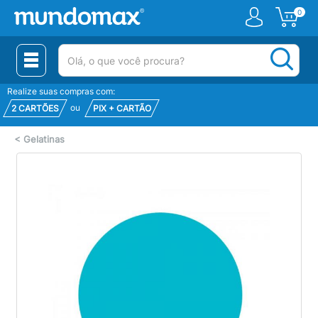
0
(pesquisar)
Realize suas compras com:
ou
2 CARTÕES
PIX + CARTÃO
<
Gelatinas