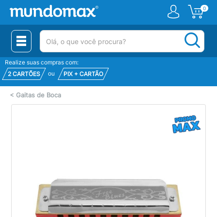
0
(pesquisar)
Realize suas compras com:
ou
2 CARTÕES
PIX + CARTÃO
<
Gaitas de Boca