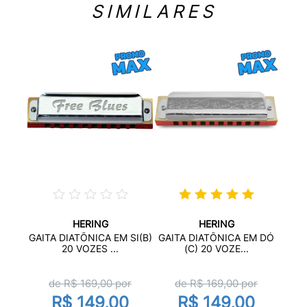
SIMILARES
HERING
HERING
LUES
GAI
GAITA DIATÔNICA EM SI(B)
GAITA DIATÔNICA EM DÓ
20 VOZES ...
(C) 20 VOZE...
or
de R$
169,00
por
de R$
169,00
por
0
R$ 149,00
R$ 149,00