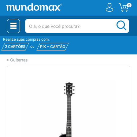
0
(pesquisar)
Realize suas compras com:
ou
2 CARTÕES
PIX + CARTÃO
<
Guitarras