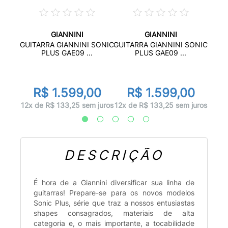
GIANNINI
GIANNINI
100
GU
GUITARRA GIANNINI SONIC
GUITARRA GIANNINI SONIC
...
GI
PLUS GAE09 ...
PLUS GAE09 ...
00
R
R$ 1.599,00
R$ 1.599,00
 juros
12x d
12x de R$ 133,25 sem juros
12x de R$ 133,25 sem juros
DESCRIÇÃO
É hora de a Giannini diversificar sua linha de
guitarras! Prepare-se para os novos modelos
Sonic Plus, série que traz a nossos entusiastas
shapes consagrados, materiais de alta
categoria e, o mais importante, a tocabilidade