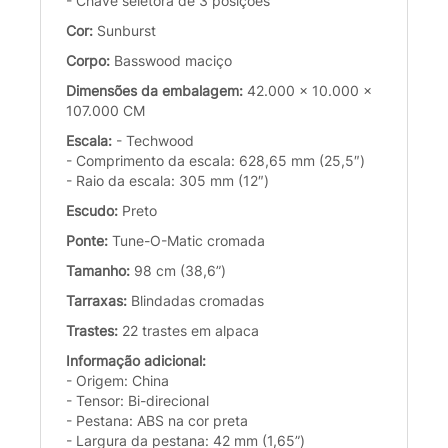
- Chave seletora de 3 posições
Cor:
Sunburst
Corpo:
Basswood maciço
Dimensões da embalagem:
42.000 x 10.000 x
107.000 CM
Escala:
- Techwood
- Comprimento da escala: 628,65 mm (25,5″)
- Raio da escala: 305 mm (12″)
Escudo:
Preto
Ponte:
Tune-O-Matic cromada
Tamanho:
98 cm (38,6”)
Tarraxas:
Blindadas cromadas
Trastes:
22 trastes em alpaca
Informação adicional:
- Origem: China
- Tensor: Bi-direcional
- Pestana: ABS na cor preta
- Largura da pestana: 42 mm (1,65”)