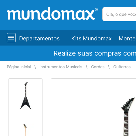
(pesquisar)
Departamentos
Kits Mundomax
Monte 
Realize suas compras co
Página Inicial
\
Instrumentos Musicais
\
Cordas
\
Guitarras