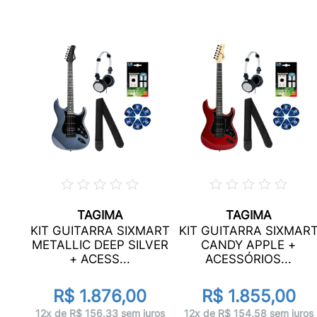
TAGIMA
TAGIMA
1
KIT GUITARRA SIXMART
KIT GUITARRA SIXMAR
METALLIC DEEP SILVER
CANDY APPLE +
+ ACESS...
ACESSÓRIOS...
R$ 1.876,00
R$ 1.855,00
uros
12x de R$ 156,33 sem juros
12x de R$ 154,58 sem juros