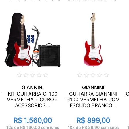
GIANNINI
GIANNINI
T
KIT GUITARRA G-100
GUITARRA GIANNINI
G
VERMELHA + CUBO +
G100 VERMELHA COM
ACESSÓRIOS...
ESCUDO BRANCO...
R$ 1.560,00
R$ 899,00
12x de R$ 130,00 sem juros
10x de R$ 89,90 sem juros