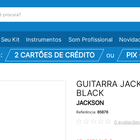
Seu Kit
Instrumentos
Som Profissional
Novida
m:
2 CARTÕES DE CRÉDITO
ou
PIX
GUITARRA JAC
BLACK
JACKSON
Referência:
85676
0 avaliações