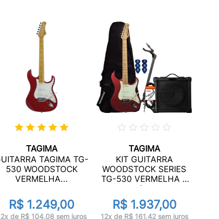
TAGIMA
TAGIMA
GU
UITARRA TAGIMA TG-
KIT GUITARRA
YA
530 WOODSTOCK
WOODSTOCK SERIES
BR
VERMELHA...
TG-530 VERMELHA +
C...
R$ 1.249,00
R$ 1.937,00
12x 
12x de R$ 104,08 sem juros
12x de R$ 161,42 sem juros