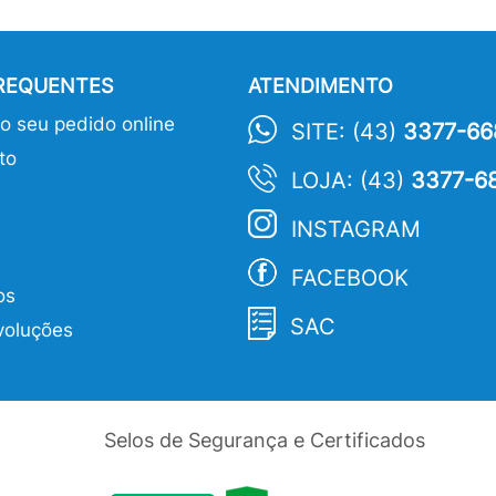
FREQUENTES
ATENDIMENTO
 seu pedido online
SITE: (43)
3377-66
to
LOJA: (43)
3377-6
INSTAGRAM
FACEBOOK
os
SAC
voluções
Selos de Segurança e Certificados