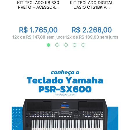
PSR-
KI
KIT TECLADO KB 330
KIT TECLADO DIGITAL
...
C
PRETO + ACESSÓR...
CASIO CTS1BK P...
r
0
R
R$ 1.765,00
R$ 2.268,00
juros
12x d
12x de R$ 147,08 sem juros
12x de R$ 189,00 sem juros