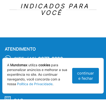
INDICADOS PARA
VOCÊ
ATENDIMENTO
SITE: (43)
3377-6686
A
Mundomax
utiliza
cookies
para
LOJA: (43)
3377-6800
personalizar anúncios e melhorar a sua
continuar
experiência no site. Ao continuar
e fechar
INSTAGRAM
navegando, você concorda com a
nossa
Política de Privacidade
.
FACEBOOK
SAC