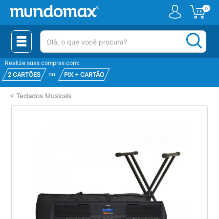
0
(pesquisar)
Realize suas compras com:
ou
2 CARTÕES
PIX + CARTÃO
<
Teclados Musicais