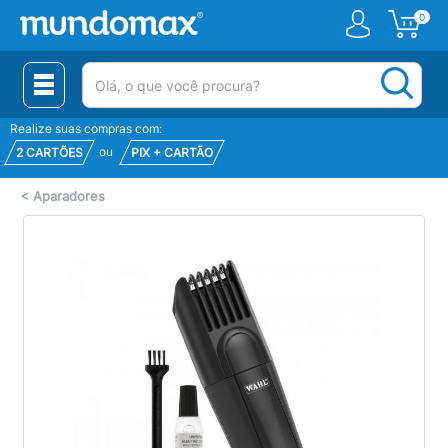
0
(pesquisar)
Realize suas compras com:
ou
2 CARTÕES
PIX + CARTÃO
<
Aparadores