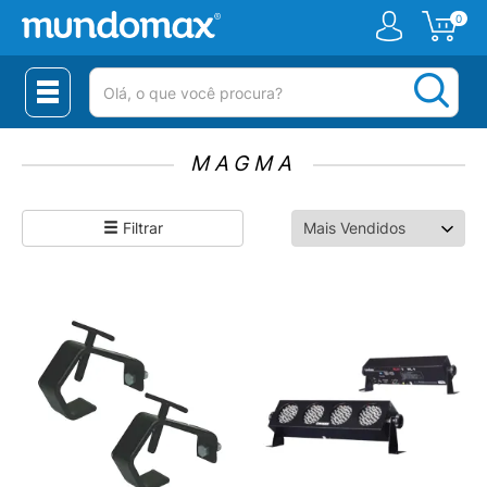
0
(pesquisar)
MAGMA
Filtrar