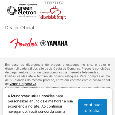
Dealer Oficial
Em caso de divergência de preços e estoques no site, o valor e
disponibilidade válidos são os da Cesta de Compras. Preços e condições
de pagamento exclusivas para compras via internet e televendas.
Ofertas válidas até o término de nossos estoques. Para compras acima
de 5 unidades do mesmo produto, entre em contato com o nosso canal
de
Venda Corporativa
.
Os preços apresentados no site prevalecem sobre outros anunciados em
qualquer outro meio de comunicação ou sites de buscas. Código de
Defesa do Consumidor:
Lei nº 8.078.
A
Mundomax
utiliza
cookies
para
Vendas sujeitas à confirmação de dados e análises de crédito e risco.
personalizar anúncios e melhorar a sua
continuar
experiência no site. Ao continuar
Razão Social: Hayamax Distribuidora de Produtos Eletrônicos Ltda -
e fechar
CNPJ: 01.725.627/0002-53 - Endereço: R. Senador Souza Naves, 9 -
navegando, você concorda com a
Centro - CEP: 86010-921 - Londrina / PR