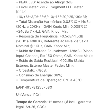
• PEAK LED: Acende ao Atingir 3dB;
• Level Meter: 2x12 - Segment LED Meter
[PEAK
+10/+6/+3/0/-3/-6/-10/-15/-20/-25/-30dB];
• Total Distorção Harmônica: 0.03% @ +14dBu
(20Hz a 20KHz), GAIN Knob: Min, 0.005% @
+24dBu (1kHz), GAIN Knob: Min;
• Resposta de Frequência: +0.5dB/-1.5dB
(20Hz a 48KHz), Referente ao Nível de Saída
Nominal @ 1KHz, GAIN Knob: Min;
• Ruído de Entrada Equivalente: -128dBu (Mono
Input Channel, Rs: 150 Ohms, GAIN Knob: Max);
• Ruído de Saída Residual: -102dBu (Saída
Estéreo, Estéreo Master Fader: Min);
• Crosstalk: -78dB;
• Consumo de Energia: 36W;
• Temperatura de Operação: 0°C a 40°C.
EAN:
4957812557580
Un.Venda:
PC/1
Tempo de Garantia:
12 meses (já inclui garantia
legal, Art.26, CDC)