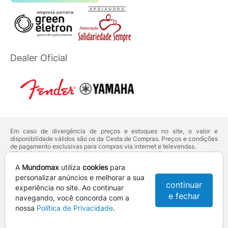
Dealer Oficial
Em caso de divergência de preços e estoques no site, o valor e
disponibilidade válidos são os da Cesta de Compras. Preços e condições
de pagamento exclusivas para compras via internet e televendas.
Ofertas válidas até o término de nossos estoques. Para compras acima
de 5 unidades do mesmo produto, entre em contato com o nosso canal
A
Mundomax
utiliza
cookies
para
de
Venda Corporativa
.
Os preços apresentados no site prevalecem sobre outros anunciados em
personalizar anúncios e melhorar a sua
continuar
qualquer outro meio de comunicação ou sites de buscas. Código de
experiência no site. Ao continuar
Defesa do Consumidor:
Lei nº 8.078.
e fechar
navegando, você concorda com a
Vendas sujeitas à confirmação de dados e análises de crédito e risco.
nossa
Política de Privacidade
.
Razão Social: Hayamax Distribuidora de Produtos Eletrônicos Ltda -
CNPJ: 01.725.627/0002-53 - Endereço: R. Senador Souza Naves, 9 -