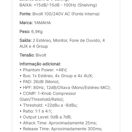
BAIXA: +15dB/-15dB - 100Hz (Shelving)
Fonte:
Bivolt 100/240V AC (Fonte Interna)
Marca:
YAMAHA
Peso:
6,9Kg
Saída:
2 Estéreo, Monitor, Fone de Ouvido, 4
AUX e 4 Group
Tensão:
Bivolt
Informação adicional:
• Phantom Power: +48V;
• Bus: 1x Estéreo, 4x Group e 4x AUX;
• PAD: 26dB (Mono);
• HPF: 80Hz, 12dB/Oitava (Mono/Estéreo MIC);
• COMP: 1-Knob Compressor
(Gain/Threshold/Ratio);
• Threshold: +22dBu a -8dBu;
• Ratio: 1:1 a 4:1;
• Output Level: 0dB a 7dB;
• Attack Time: Aproximadamente 25ms;
• Release Time: Aproximadamente 300ms;