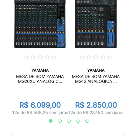
YAMAHA
YAMAHA
MESA
MESA DE SOM YAMAHA
MESA DE SOM YAMAHA
ATURE
Y
MG20XU ANALÓGIC...
MG12 ANALÓGICA ...
00
R
R$ 6.099,00
R$ 2.850,00
 juros
12x d
12x de R$ 508,25 sem juros
12x de R$ 237,50 sem juros