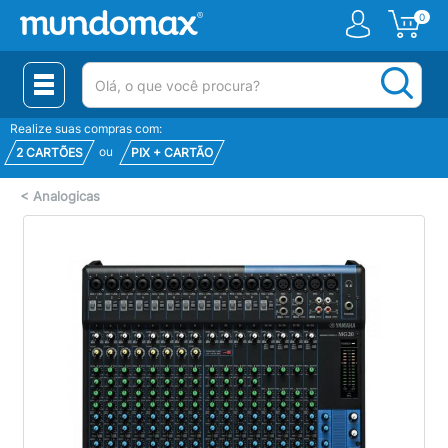
0
(pesquisar)
Realize suas compras com:
ou
2 CARTÕES
PIX + CARTÃO
<
Analogicas