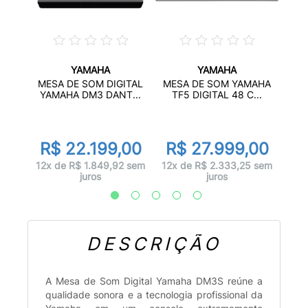
YAMAHA
YAMAHA
AIS X
MES
MESA DE SOM DIGITAL
MESA DE SOM YAMAHA
MG
YAMAHA DM3 DANT...
TF5 DIGITAL 48 C...
or
d
00
R
R$ 22.199,00
R$ 27.999,00
 juros
12x d
12x de R$ 1.849,92 sem
12x de R$ 2.333,25 sem
juros
juros
DESCRIÇÃO
A Mesa de Som Digital Yamaha DM3S reúne a
qualidade sonora e a tecnologia profissional da