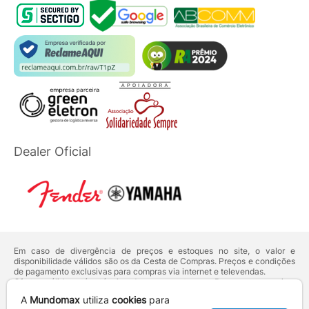
Dealer Oficial
Em caso de divergência de preços e estoques no site, o valor e
disponibilidade válidos são os da Cesta de Compras. Preços e condições
de pagamento exclusivas para compras via internet e televendas.
Ofertas válidas até o término de nossos estoques. Para compras acima
de 5 unidades do mesmo produto, entre em contato com o nosso canal
A
Mundomax
utiliza
cookies
para
de
Venda Corporativa
.