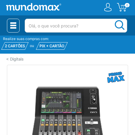
0
(pesquisar)
Realize suas compras com:
ou
2 CARTÕES
PIX + CARTÃO
<
Digitais