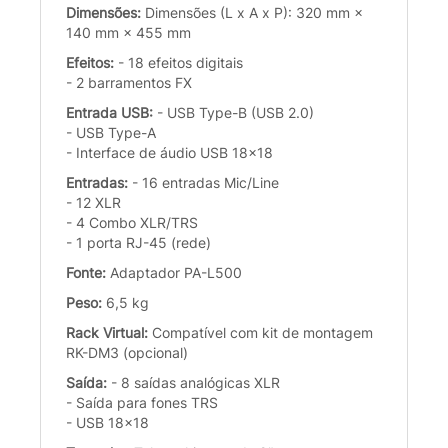
Dimensões:
Dimensões (L x A x P): 320 mm ×
140 mm × 455 mm
Efeitos:
- 18 efeitos digitais
- 2 barramentos FX
Entrada USB:
- USB Type-B (USB 2.0)
- USB Type-A
- Interface de áudio USB 18x18
Entradas:
- 16 entradas Mic/Line
- 12 XLR
- 4 Combo XLR/TRS
- 1 porta RJ-45 (rede)
Fonte:
Adaptador PA-L500
Peso:
6,5 kg
Rack Virtual:
Compatível com kit de montagem
RK-DM3 (opcional)
Saída:
- 8 saídas analógicas XLR
- Saída para fones TRS
- USB 18x18