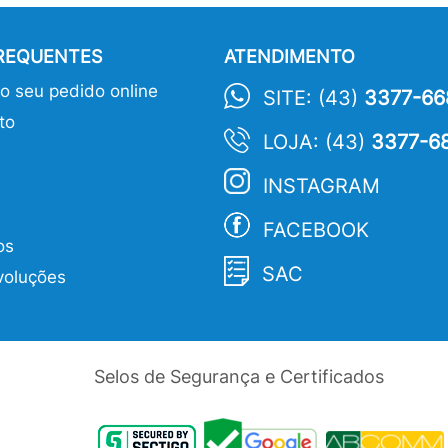
FREQUENTES
ATENDIMENTO
 seu pedido online
SITE: (43)
3377-66
to
LOJA: (43)
3377-6
INSTAGRAM
FACEBOOK
os
SAC
voluções
Selos de Segurança e Certificados