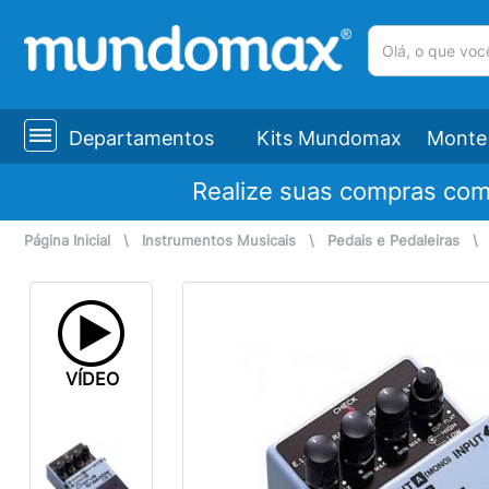
(pesquisar)
Departamentos
Kits Mundomax
Monte 
Realize suas compras co
Página Inicial
\
Instrumentos Musicais
\
Pedais e Pedaleiras
VÍDEO