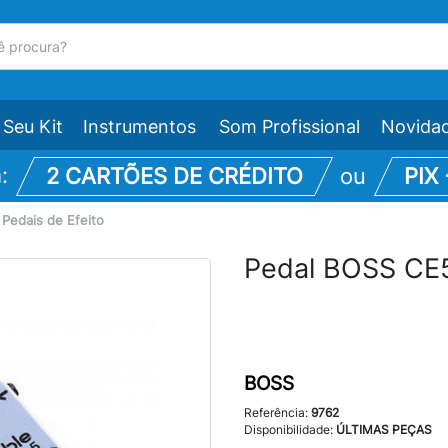
Seu Kit
Instrumentos
Som Profissional
Novida
m:
2 CARTÕES DE CRÉDITO
ou
PIX
\
Pedais de Efeito
Pedal BOSS CE5
BOSS
Referência:
9762
Disponibilidade:
ÚLTIMAS PEÇAS