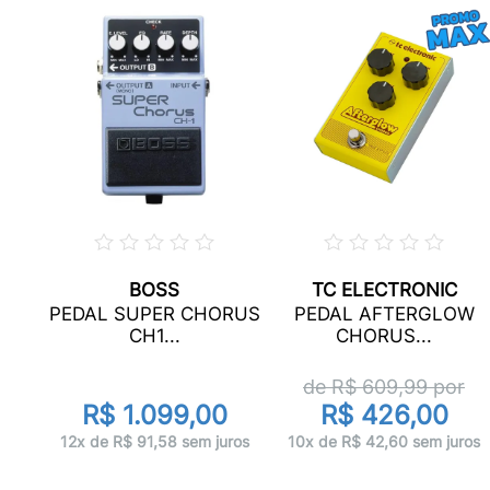
BOSS
TC ELECTRONIC
PEDAL SUPER CHORUS
PEDAL AFTERGLOW
CH1...
CHORUS...
r
de R$
609,99
por
R$ 1.099,00
R$ 426,00
ros
12x de R$ 91,58 sem juros
10x de R$ 42,60 sem juros