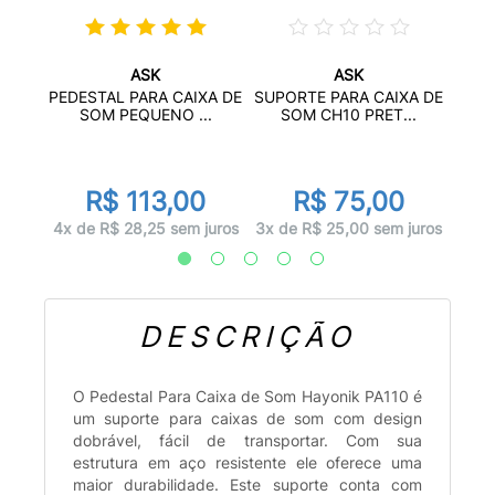
ASK
ASK
PARA
SUPO
PEDESTAL PARA CAIXA DE
SUPORTE PARA CAIXA DE
.
S
SOM PEQUENO ...
SOM CH10 PRET...
r
0
R$ 113,00
R$ 75,00
juros
2x d
4x de R$ 28,25 sem juros
3x de R$ 25,00 sem juros
DESCRIÇÃO
O Pedestal Para Caixa de Som Hayonik PA110 é
um suporte para caixas de som com design
dobrável, fácil de transportar. Com sua
estrutura em aço resistente ele oferece uma
maior durabilidade. Este suporte conta com