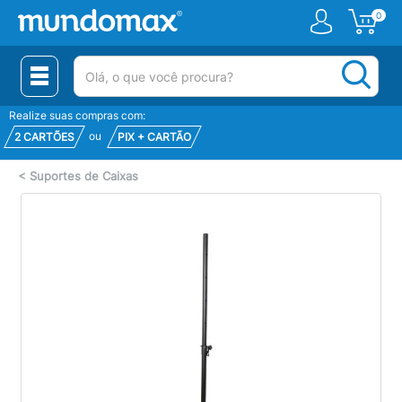
0
(pesquisar)
Realize suas compras com:
ou
2 CARTÕES
PIX + CARTÃO
<
Suportes de Caixas