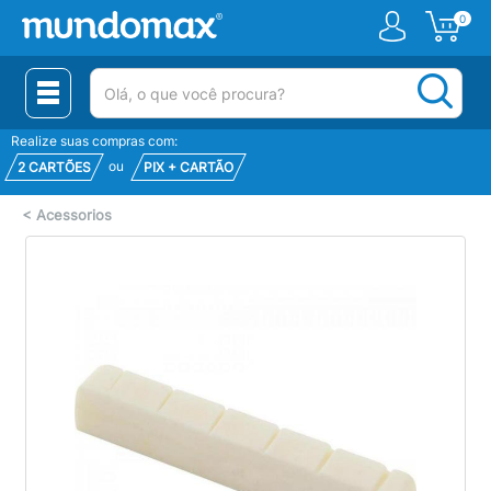
0
(pesquisar)
Realize suas compras com:
ou
2 CARTÕES
PIX + CARTÃO
<
Acessorios