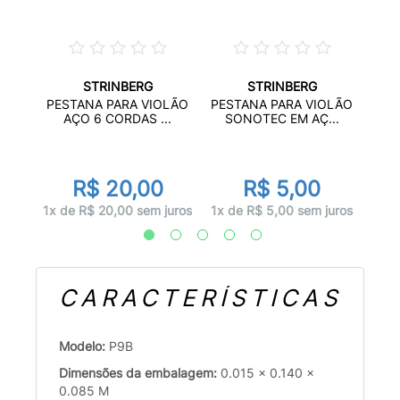
STRINBERG
STRINBERG
OLÃO
PES
PESTANA PARA VIOLÃO
PESTANA PARA VIOLÃO
..
SO
AÇO 6 CORDAS ...
SONOTEC EM AÇ...
R$ 20,00
R$ 5,00
juros
1x d
1x de R$ 20,00 sem juros
1x de R$ 5,00 sem juros
CARACTERÍSTICAS
Modelo:
P9B
Dimensões da embalagem:
0.015 x 0.140 x
0.085 M