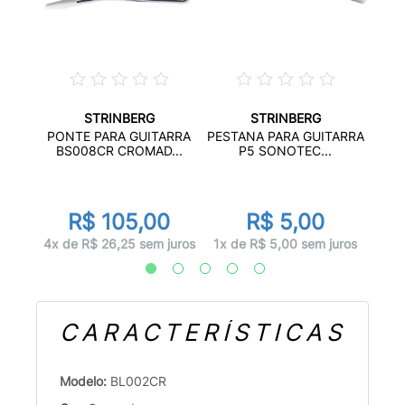
STRINBERG
STRINBERG
OLÃO
KN
PONTE PARA GUITARRA
PESTANA PARA GUITARRA
..
ST
BS008CR CROMAD...
P5 SONOTEC...
R$ 105,00
R$ 5,00
uros
1x d
4x de R$ 26,25 sem juros
1x de R$ 5,00 sem juros
CARACTERÍSTICAS
Modelo:
BL002CR