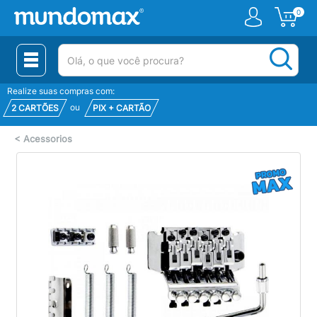
0
(pesquisar)
Realize suas compras com:
ou
2 CARTÕES
PIX + CARTÃO
<
Acessorios