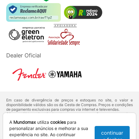
Dealer Oficial
Em caso de divergência de preços e estoques no site, o valor e
disponibilidade válidos são os da Cesta de Compras. Preços e condições
de pagamento exclusivas para compras via internet e televendas.
Ofertas válidas até o término de nossos estoques. Para compras acima
de 5 unidades do mesmo produto, entre em contato com o nosso canal
A
Mundomax
utiliza
cookies
para
de
Venda Corporativa
.
Os preços apresentados no site prevalecem sobre outros anunciados em
personalizar anúncios e melhorar a sua
continuar
qualquer outro meio de comunicação ou sites de buscas. Código de
experiência no site. Ao continuar
Defesa do Consumidor:
Lei nº 8.078.