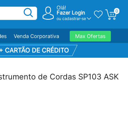
Olá!
0
Fazer Login
ou
cadastrar-se
des
Venda Corporativa
Max Ofertas
 + CARTÃO DE CRÉDITO
nstrumento de Cordas SP103 ASK