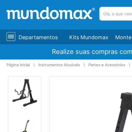
(pesquisar)
Departamentos
Kits Mundomax
Monte 
Realize suas compras co
Página Inicial
\
Instrumentos Musicais
\
Partes e Acessórios