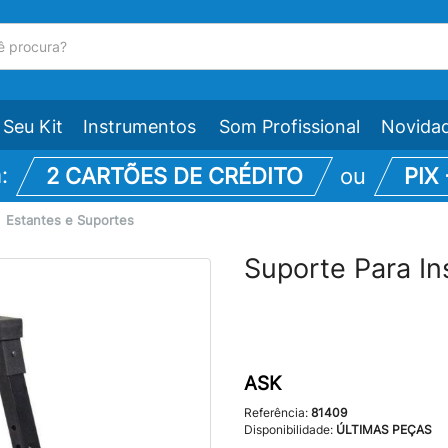
Seu Kit
Instrumentos
Som Profissional
Novida
m:
2 CARTÕES DE CRÉDITO
ou
PIX
\
Estantes e Suportes
Suporte Para I
ASK
Referência:
81409
Disponibilidade:
ÚLTIMAS PEÇAS