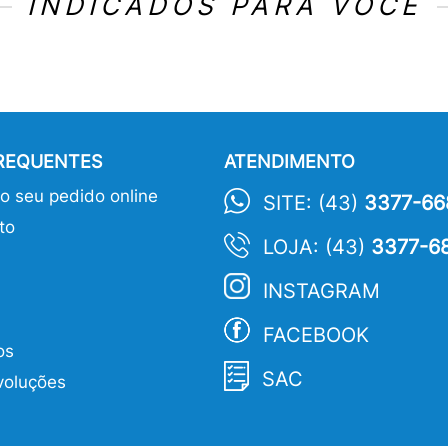
INDICADOS PARA VOCÊ
FREQUENTES
ATENDIMENTO
 seu pedido online
SITE: (43)
3377-66
to
LOJA: (43)
3377-6
INSTAGRAM
FACEBOOK
os
SAC
voluções