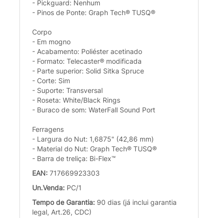
- Pickguard: Nenhum
- Pinos de Ponte: Graph Tech® TUSQ®
Corpo
- Em mogno
- Acabamento: Poliéster acetinado
- Formato: Telecaster® modificada
- Parte superior: Solid Sitka Spruce
- Corte: Sim
- Suporte: Transversal
- Roseta: White/Black Rings
- Buraco de som: WaterFall Sound Port
Ferragens
- Largura do Nut: 1,6875" (42,86 mm)
- Material do Nut: Graph Tech® TUSQ®
- Barra de treliça: Bi-Flex™
EAN:
717669923303
Un.Venda:
PC/1
Tempo de Garantia:
90 dias (já inclui garantia
legal, Art.26, CDC)