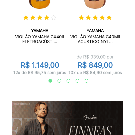
YAMAHA
YAMAHA
 N-14
VIOL
VIOLÃO YAMAHA CX40II
VIOLÃO YAMAHA C40MII
.
ELETROACÚSTI...
ACÚSTICO NYL...
d
de R$
939,00
por
0
R
R$ 1.149,00
R$ 849,00
juros
12x d
12x de R$ 95,75 sem juros
10x de R$ 84,90 sem juros