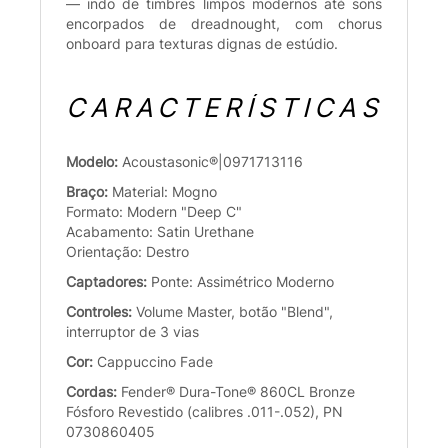
— indo de timbres limpos modernos até sons
encorpados de dreadnought, com chorus
onboard para texturas dignas de estúdio.
CARACTERÍSTICAS
Modelo:
Acoustasonic®|0971713116
Braço:
Material: Mogno
Formato: Modern "Deep C"
Acabamento: Satin Urethane
Orientação: Destro
Captadores:
Ponte: Assimétrico Moderno
Controles:
Volume Master, botão "Blend",
interruptor de 3 vias
Cor:
Cappuccino Fade
Cordas:
Fender® Dura-Tone® 860CL Bronze
Fósforo Revestido (calibres .011-.052), PN
0730860405