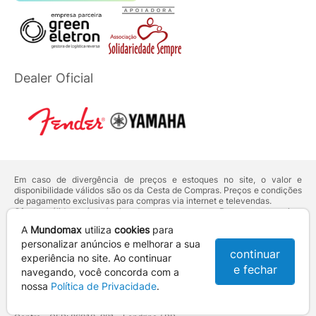
Dealer Oficial
X
Em caso de divergência de preços e estoques no site, o valor e
disponibilidade válidos são os da Cesta de Compras. Preços e condições
de pagamento exclusivas para compras via internet e televendas.
Ofertas válidas até o término de nossos estoques. Para compras acima
de 5 unidades do mesmo produto, entre em contato com o nosso canal
A
Mundomax
utiliza
cookies
para
de
Venda Corporativa
.
personalizar anúncios e melhorar a sua
Os preços apresentados no site prevalecem sobre outros anunciados em
continuar
qualquer outro meio de comunicação ou sites de buscas. Código de
experiência no site. Ao continuar
Defesa do Consumidor:
Lei nº 8.078.
e fechar
navegando, você concorda com a
Vendas sujeitas à confirmação de dados e análises de crédito e risco.
nossa
Política de Privacidade
.
Razão Social: Hayamax Distribuidora de Produtos Eletrônicos Ltda -
CNPJ: 01.725.627/0002-53 - Endereço: R. Senador Souza Naves, 9 -