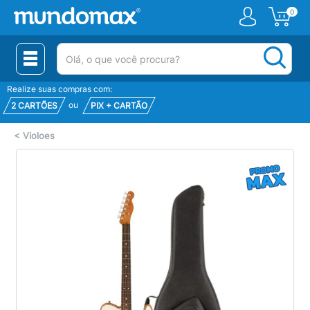
0
(pesquisar)
Realize suas compras com:
ou
2 CARTÕES
PIX + CARTÃO
<
Violoes