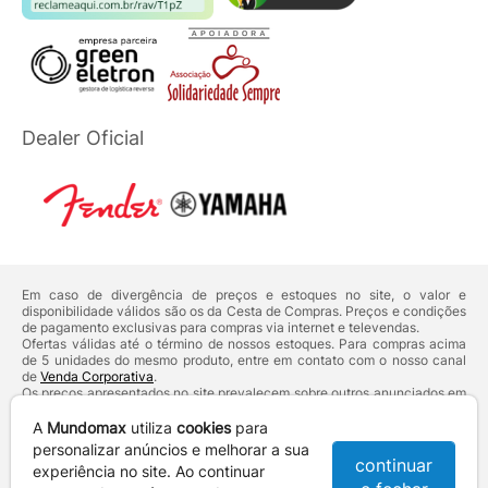
Dealer Oficial
Em caso de divergência de preços e estoques no site, o valor e
disponibilidade válidos são os da Cesta de Compras. Preços e condições
de pagamento exclusivas para compras via internet e televendas.
Ofertas válidas até o término de nossos estoques. Para compras acima
de 5 unidades do mesmo produto, entre em contato com o nosso canal
de
Venda Corporativa
.
Os preços apresentados no site prevalecem sobre outros anunciados em
qualquer outro meio de comunicação ou sites de buscas. Código de
Defesa do Consumidor:
Lei nº 8.078.
A
Mundomax
utiliza
cookies
para
Vendas sujeitas à confirmação de dados e análises de crédito e risco.
personalizar anúncios e melhorar a sua
continuar
experiência no site. Ao continuar
Razão Social: Hayamax Distribuidora de Produtos Eletrônicos Ltda -