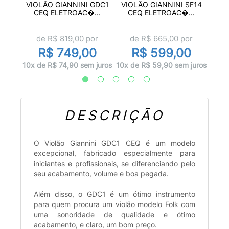
GF1D
VIO
VIOLÃO GIANNINI GDC1
VIOLÃO GIANNINI SF14
..
C
CEQ ELETROAC�...
CEQ ELETROAC�...
r
d
de R$
819,00
por
de R$
665,00
por
0
R$ 749,00
R$ 599,00
 juros
10x d
10x de R$ 74,90 sem juros
10x de R$ 59,90 sem juros
DESCRIÇÃO
O Violão Giannini GDC1 CEQ é um modelo
excepcional, fabricado especialmente para
iniciantes e profissionais, se diferenciando pelo
seu acabamento, volume e boa pegada.
Além disso, o GDC1 é um ótimo instrumento
para quem procura um violão modelo Folk com
uma sonoridade de qualidade e ótimo
acabamento, e claro, um bom preço.