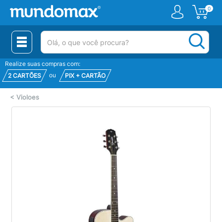
0
(pesquisar)
Realize suas compras com:
ou
2 CARTÕES
PIX + CARTÃO
<
Violoes