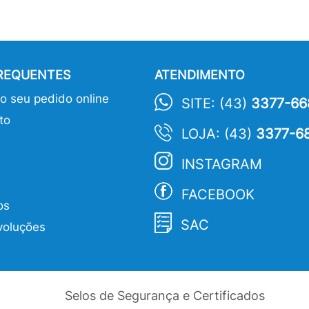
FREQUENTES
ATENDIMENTO
 seu pedido online
SITE: (43)
3377-66
to
LOJA: (43)
3377-6
INSTAGRAM
FACEBOOK
os
SAC
voluções
Selos de Segurança e Certificados