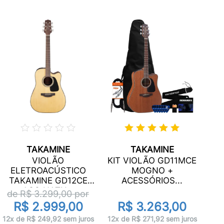
TAKAMINE
TAKAMINE
V
VIOLÃO
KIT VIOLÃO GD11MCE
ELETROACÚSTICO
MOGNO +
E
TAKAMINE GD12CE
ACESSÓRIOS...
d
AÇO NATU...
de R$
3.299,00
por
R$ 2.999,00
R$ 3.263,00
10x
12x de R$ 249,92 sem juros
12x de R$ 271,92 sem juros