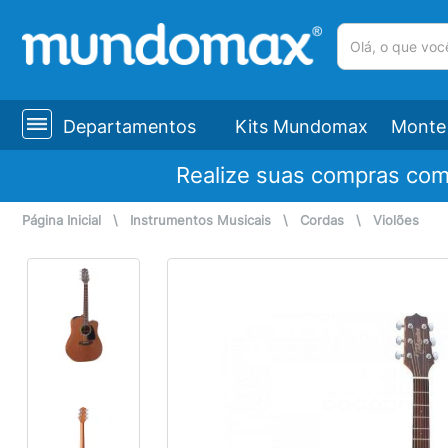
(pesquisar)
Departamentos
Kits Mundomax
Monte 
Realize suas compras co
Página Inicial
\
Instrumentos Musicais
\
Cordas
\
Violões