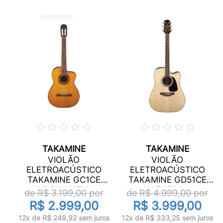
TAKAMINE
TAKAMINE
VIOLÃO
VIOLÃO
ELETROACÚSTICO
ELETROACÚSTICO
TAKAMINE GC1CE
TAKAMINE GD51CE
r
NYLON NATU...
NATURAL...
de R$
3.199,00
por
de R$
4.999,00
por
R$ 2.999,00
R$ 3.999,00
os
12x de R$ 249,92 sem juros
12x de R$ 333,25 sem juros