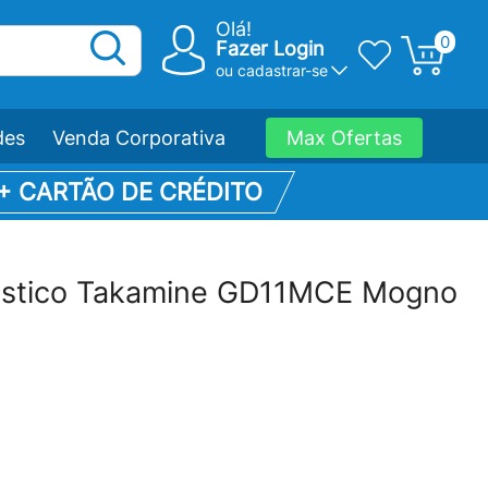
Olá!
0
Fazer Login
ou
cadastrar-se
des
Venda Corporativa
Max Ofertas
 + CARTÃO DE CRÉDITO
cústico Takamine GD11MCE Mogno