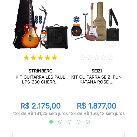
STRINBERG
SEIZI
-200
KIT 
KIT GUITARRA LES PAUL
KIT GUITARRA SEIZI FUN
..
LPS-230 CHERR...
KATANA ROSE ...
00
R
R$ 2.175,00
R$ 1.877,00
 juros
12x d
12x de R$ 181,25 sem juros
12x de R$ 156,42 sem juros