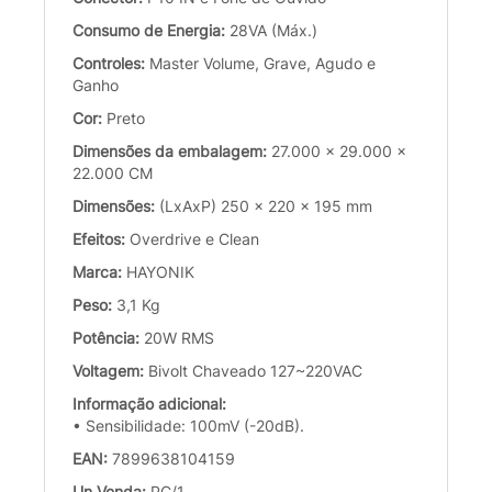
Consumo de Energia:
28VA (Máx.)
Controles:
Master Volume, Grave, Agudo e
Ganho
Cor:
Preto
Dimensões da embalagem:
27.000 x 29.000 x
22.000 CM
Dimensões:
(LxAxP) 250 x 220 x 195 mm
Efeitos:
Overdrive e Clean
Marca:
HAYONIK
Peso:
3,1 Kg
Potência:
20W RMS
Voltagem:
Bivolt Chaveado 127~220VAC
Informação adicional:
• Sensibilidade: 100mV (-20dB).
EAN:
7899638104159
Un.Venda:
PC/1