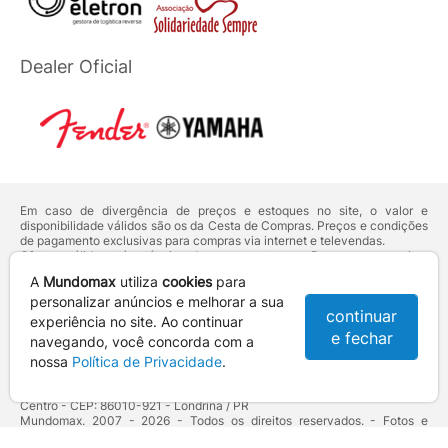
Dealer Oficial
Em caso de divergência de preços e estoques no site, o valor e
disponibilidade válidos são os da Cesta de Compras. Preços e condições
de pagamento exclusivas para compras via internet e televendas.
Ofertas válidas até o término de nossos estoques. Para compras acima
de 5 unidades do mesmo produto, entre em contato com o nosso canal
A
Mundomax
utiliza
cookies
para
de
Venda Corporativa
.
Os preços apresentados no site prevalecem sobre outros anunciados em
personalizar anúncios e melhorar a sua
continuar
qualquer outro meio de comunicação ou sites de buscas. Código de
experiência no site. Ao continuar
Defesa do Consumidor:
Lei nº 8.078.
e fechar
navegando, você concorda com a
Vendas sujeitas à confirmação de dados e análises de crédito e risco.
nossa
Política de Privacidade
.
Razão Social: Hayamax Distribuidora de Produtos Eletrônicos Ltda -
CNPJ: 01.725.627/0002-53 - Endereço: R. Senador Souza Naves, 9 -
Centro - CEP: 86010-921 - Londrina / PR
Mundomax. 2007 - 2026 - Todos os direitos reservados. - Fotos e
Logotipos aqui veiculados são de propriedade da Mundomax e seus