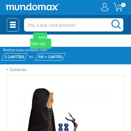
0
(pesquisar)
Novidades
Venda
Max
Corporativa
Ofertas
Realize suas compras com:
ou
2 CARTÕES
PIX + CARTÃO
<
Guitarras