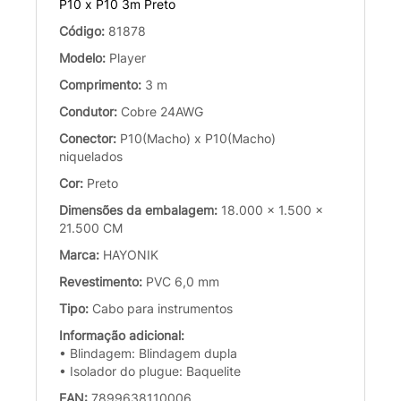
P10 x P10 3m Preto
Código:
81878
Modelo:
Player
Comprimento:
3 m
Condutor:
Cobre 24AWG
Conector:
P10(Macho) x P10(Macho)
niquelados
Cor:
Preto
Dimensões da embalagem:
18.000 x 1.500 x
21.500 CM
Marca:
HAYONIK
Revestimento:
PVC 6,0 mm
Tipo:
Cabo para instrumentos
Informação adicional:
• Blindagem: Blindagem dupla
• Isolador do plugue: Baquelite
EAN:
7899638110006