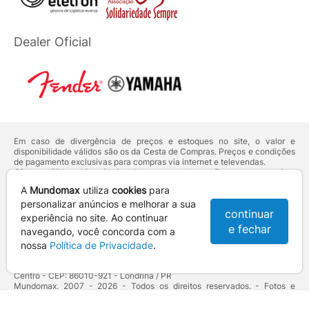
Dealer Oficial
Em caso de divergência de preços e estoques no site, o valor e
disponibilidade válidos são os da Cesta de Compras. Preços e condições
de pagamento exclusivas para compras via internet e televendas.
Ofertas válidas até o término de nossos estoques. Para compras acima
de 5 unidades do mesmo produto, entre em contato com o nosso canal
A
Mundomax
utiliza
cookies
para
de
Venda Corporativa
.
Os preços apresentados no site prevalecem sobre outros anunciados em
personalizar anúncios e melhorar a sua
continuar
qualquer outro meio de comunicação ou sites de buscas. Código de
experiência no site. Ao continuar
Defesa do Consumidor:
Lei nº 8.078.
e fechar
navegando, você concorda com a
Vendas sujeitas à confirmação de dados e análises de crédito e risco.
nossa
Política de Privacidade
.
Razão Social: Hayamax Distribuidora de Produtos Eletrônicos Ltda -
CNPJ: 01.725.627/0002-53 - Endereço: R. Senador Souza Naves, 9 -
Centro - CEP: 86010-921 - Londrina / PR
Mundomax. 2007 - 2026 - Todos os direitos reservados. - Fotos e
Logotipos aqui veiculados são de propriedade da Mundomax e seus
parceiros.