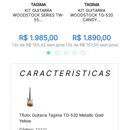
TAGIMA
TAGIMA
KIT GUITARRA
KIT GUITARRA
 TG-
WO
WOODSTOCK SERIES TW-
WOODSTOCK TG-520
55...
CANDY...
00
R
R$ 1.985,00
R$ 1.890,00
 juros
12x d
12x de R$ 165,42 sem juros
12x de R$ 157,50 sem juros
CARACTERÍSTICAS
Título:
Guitarra Tagima TG-520 Metallic Gold
Yellow
Código:
73321