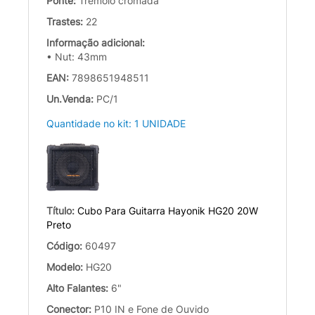
Ponte:
Tremolo cromada
Trastes:
22
Informação adicional:
• Nut: 43mm
EAN:
7898651948511
Un.Venda:
PC/1
Quantidade no kit: 1 UNIDADE
Título:
Cubo Para Guitarra Hayonik HG20 20W
Preto
Código:
60497
Modelo:
HG20
Alto Falantes:
6"
Conector:
P10 IN e Fone de Ouvido