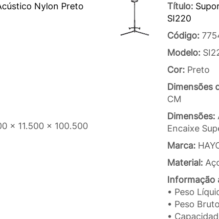
cústico Nylon Preto
Título:
Supor
SI220
Código:
775
Modelo:
SI2
Cor:
Preto
Dimensões 
CM
Dimensões:
00 x 11.500 x 100.500
Encaixe Sup
Marca:
HAY
Material:
Aç
Informação a
• Peso Líqui
• Peso Bruto
• Capacidad