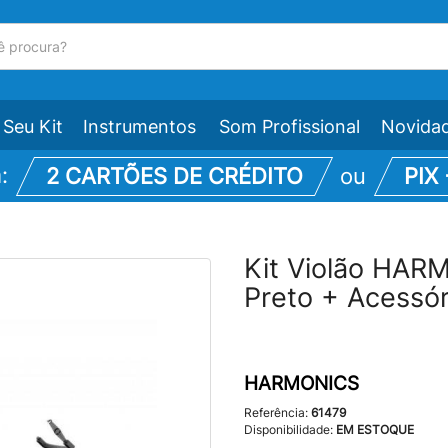
Seu Kit
Instrumentos
Som Profissional
Novida
m:
2 CARTÕES DE CRÉDITO
ou
PIX
Kit Violão HAR
Preto + Acessór
HARMONICS
Referência:
61479
Disponibilidade:
EM ESTOQUE