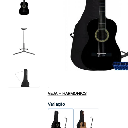
VEJA + HARMONICS
Variação