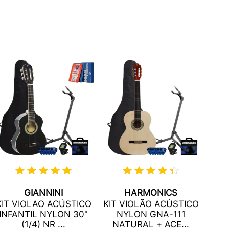
GIANNINI
HARMONICS
K
KIT VIOLAO ACÚSTICO
KIT VIOLÃO ACÚSTICO
J
INFANTIL NYLON 30"
NYLON GNA-111
NYL
(1/4) NR ...
NATURAL + ACE...