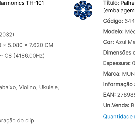
 Harmonics TH-101
Título:
Palh
(embalagem 
Código:
644
Modelo:
Méd
R2032)
Cor:
Azul Ma
0 x 5.080 x 7.620 CM
Dimensões 
 ~ C8 (4186.00Hz)
Espessura:
Marca:
MUN
Informação a
abaixo, Violino, Ukulele,
EAN:
27898
Un.Venda:
B
Quantidade 
ração do clip.