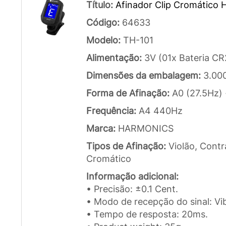
Título:
Afinador Clip Cromático
Código:
64633
Modelo:
TH-101
Alimentação:
3V (01x Bateria C
Dimensões da embalagem:
3.00
Forma de Afinação:
A0 (27.5Hz)
Frequência:
A4 440Hz
Marca:
HARMONICS
Tipos de Afinação:
Violão, Contr
Cromático
Informação adicional:
• Precisão: ±0.1 Cent.
• Modo de recepção do sinal: Vib
• Tempo de resposta: 20ms.