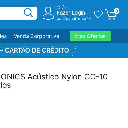
Olá!
0
Fazer Login
ou
cadastrar-se
des
Venda Corporativa
Max Ofertas
 + CARTÃO DE CRÉDITO
MONICS Acústico Nylon GC-10
ios