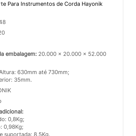
te Para Instrumentos de Corda Hayonik
48
20
da embalagem:
20.000 x 20.000 x 52.000
Altura: 630mm até 730mm;
erior: 35mm.
ONIK
o
dicional:
do: 0,8Kg;
: 0,98Kg;
e suportada: 8,5Kg.