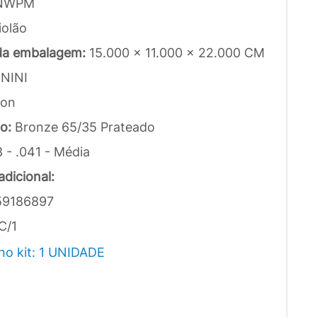
NWPM
iolão
da embalagem:
15.000 x 11.000 x 22.000 CM
NINI
lon
to:
Bronze 65/35 Prateado
8 - .041 - Média
dicional:
59186897
C/1
no kit: 1 UNIDADE