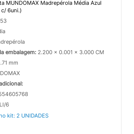
eta MUNDOMAX Madrepérola Média Azul
c/ 6uni.)
53
ia
drepérola
da embalagem:
2.200 x 0.001 x 3.000 CM
0.71 mm
DOMAX
dicional:
554605768
LI/6
no kit: 2 UNIDADES