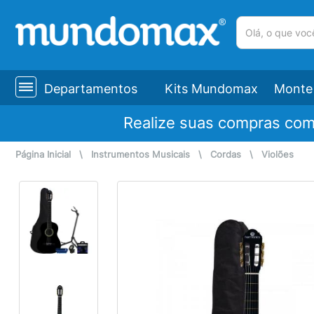
(pesquisar)
Departamentos
Kits Mundomax
Monte 
Realize suas compras co
Página Inicial
\
Instrumentos Musicais
\
Cordas
\
Violões