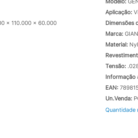
Modelo:
GE
Aplicação:
V
00 x 110.000 x 60.000
Dimensões 
Marca:
GIAN
Material:
Ny
Revestimen
Tensão:
.02
Informação a
EAN:
78981
Un.Venda:
P
Quantidade 