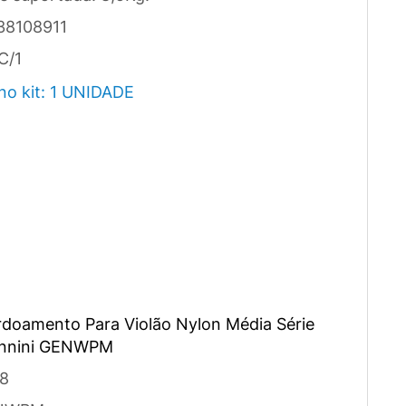
38108911
C/1
no kit: 1 UNIDADE
doamento Para Violão Nylon Média Série
iannini GENWPM
8