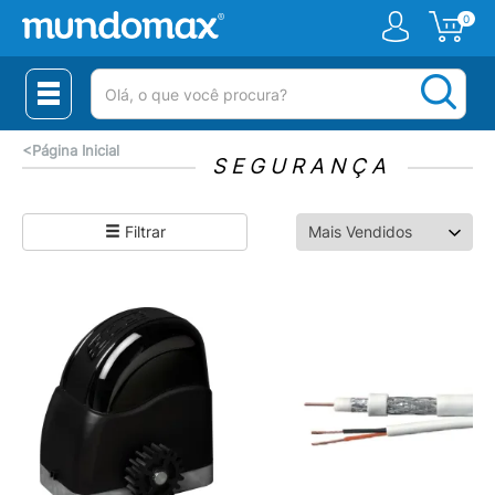
0
(pesquisar)
<
Página Inicial
SEGURANÇA
Filtrar