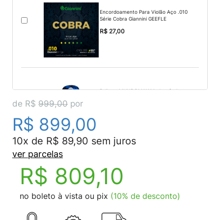
Encordoamento Para Violão Aço .010
Série Cobra Giannini GEEFLE
R$ 27,00
Palheta MUNDOMAX Madrepérola
Média Azul (embalagem c/ 6uni.)
de R$
999,00
por
R$ 11,00
R$ 899,00
10x de R$ 89,90 sem juros
ver parcelas
R$ 809,10
Correia Acolchoada para Violão,
Guitarra e Contrabaixo Preta
MUNDOMAX
no boleto à vista ou pix
(10% de desconto)
R$ 23,00