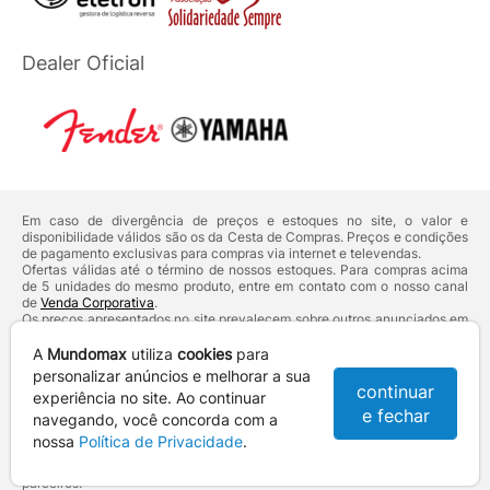
Dealer Oficial
Em caso de divergência de preços e estoques no site, o valor e
disponibilidade válidos são os da Cesta de Compras. Preços e condições
de pagamento exclusivas para compras via internet e televendas.
Ofertas válidas até o término de nossos estoques. Para compras acima
de 5 unidades do mesmo produto, entre em contato com o nosso canal
de
Venda Corporativa
.
Os preços apresentados no site prevalecem sobre outros anunciados em
qualquer outro meio de comunicação ou sites de buscas. Código de
Defesa do Consumidor:
Lei nº 8.078.
A
Mundomax
utiliza
cookies
para
Vendas sujeitas à confirmação de dados e análises de crédito e risco.
personalizar anúncios e melhorar a sua
continuar
experiência no site. Ao continuar
Razão Social: Hayamax Distribuidora de Produtos Eletrônicos Ltda -
e fechar
CNPJ: 01.725.627/0002-53 - Endereço: R. Senador Souza Naves, 9 -
navegando, você concorda com a
Centro - CEP: 86010-921 - Londrina / PR
nossa
Política de Privacidade
.
Mundomax. 2007 - 2026 - Todos os direitos reservados. - Fotos e
Logotipos aqui veiculados são de propriedade da Mundomax e seus
parceiros.