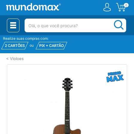
0
(pesquisar)
Realize suas compras com:
ou
2 CARTÕES
PIX + CARTÃO
<
Violoes