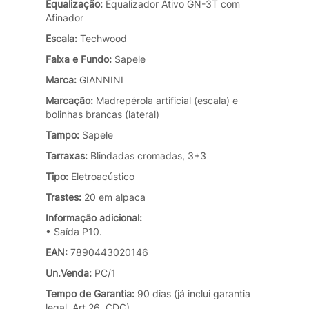
Equalização:
Equalizador Ativo GN-3T com
Afinador
Escala:
Techwood
Faixa e Fundo:
Sapele
Marca:
GIANNINI
Marcação:
Madrepérola artificial (escala) e
bolinhas brancas (lateral)
Tampo:
Sapele
Tarraxas:
Blindadas cromadas, 3+3
Tipo:
Eletroacústico
Trastes:
20 em alpaca
Informação adicional:
• Saída P10.
EAN:
7890443020146
Un.Venda:
PC/1
Tempo de Garantia:
90 dias (já inclui garantia
legal, Art.26, CDC)