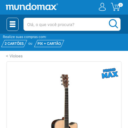
0
(pesquisar)
Realize suas compras com:
ou
2 CARTÕES
PIX + CARTÃO
<
Violoes