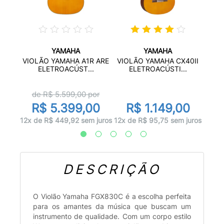
YAMAHA
YAMAHA
RG
VIO
VIOLÃO YAMAHA A1R ARE
VIOLÃO YAMAHA CX40II
...
C
ELETROACÚST...
ELETROACÚSTI...
or
d
de R$
5.599,00
por
0
R$ 5.399,00
R$ 1.149,00
 juros
10x d
12x de R$ 449,92 sem juros
12x de R$ 95,75 sem juros
DESCRIÇÃO
O Violão Yamaha FGX830C é a escolha perfeita
para os amantes da música que buscam um
instrumento de qualidade. Com um corpo estilo