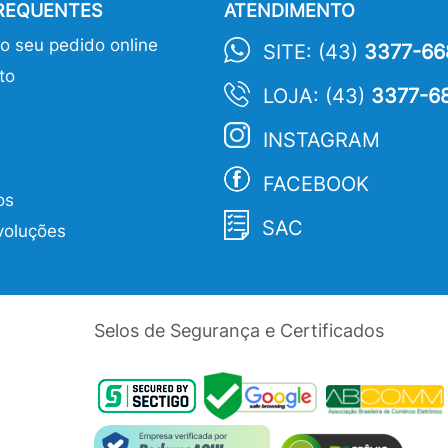
FREQUENTES
ATENDIMENTO
 seu pedido online
SITE: (43)
3377-66
to
LOJA: (43)
3377-6
INSTAGRAM
FACEBOOK
os
SAC
voluções
Selos de Segurança e Certificados