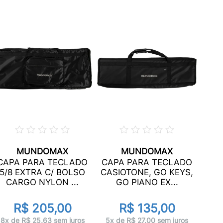
MUNDOMAX
MUNDOMAX
CAP
CAPA PARA TECLADO
CAPA PARA TECLADO
6/8
5/8 EXTRA C/ BOLSO
CASIOTONE, GO KEYS,
C
CARGO NYLON ...
GO PIANO EX...
R$ 205,00
R$ 135,00
7x 
8x de R$ 25,63 sem juros
5x de R$ 27,00 sem juros