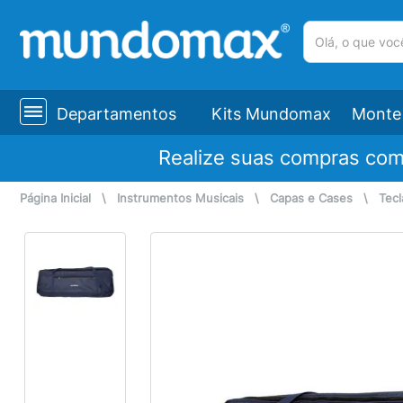
(pesquisar)
Departamentos
Kits Mundomax
Monte 
Realize suas compras co
Página Inicial
\
Instrumentos Musicais
\
Capas e Cases
\
Tecl