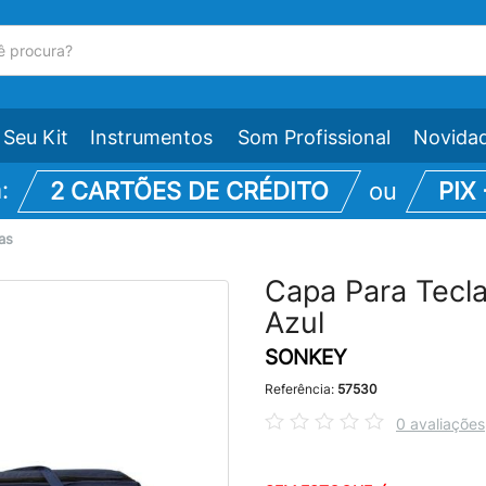
Seu Kit
Instrumentos
Som Profissional
Novida
m:
2 CARTÕES DE CRÉDITO
ou
PIX
as
Capa Para Tecl
Azul
SONKEY
Referência:
57530
0 avaliações