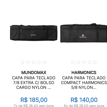
MUNDOMAX
HARMONICS
ADO
CAPA PARA TECLADO
CAPA PARA TECLADO
P15
7/8 EXTRA C/ BOLSO
COMPACT HARMONICS
CARGO NYLON ...
5/8 NYLON...
R$ 185,00
R$ 140,00
ros
7x de R$ 26,43 sem juros
5x de R$ 28,00 sem juros