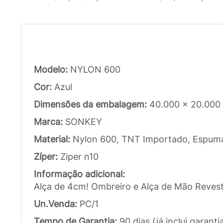
Modelo:
NYLON 600
Cor:
Azul
Dimensões da embalagem:
40.000 x 20.000
Marca:
SONKEY
Material:
Nylon 600, TNT Importado, Espum
Zíper:
Ziper n10
Informação adicional:
Alça de 4cm! Ombreiro e Alça de Mão Revest
Un.Venda:
PC/1
Tempo de Garantia:
90 dias (já inclui garanti