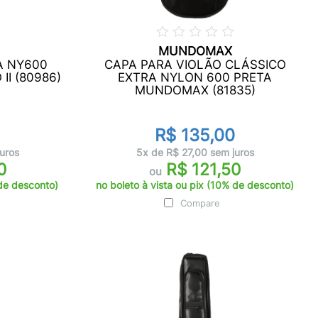
MUNDOMAX
A NY600
CAPA PARA VIOLÃO CLÁSSICO
II (80986)
EXTRA NYLON 600 PRETA
MUNDOMAX (81835)
R$ 135,00
uros
5x de R$ 27,00 sem juros
0
R$ 121,50
ou
 de desconto)
no boleto à vista ou pix (10% de desconto)
Compare