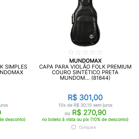
MUNDOMAX
K SIMPLES
CAPA PARA VIOLÃO FOLK PREMIUM
UNDOMAX
COURO SINTÉTICO PRETA
MUNDOM... (81844)
R$ 301,00
uros
10x de R$ 30,10 sem juros
0
R$ 270,90
ou
 de desconto)
no boleto à vista ou pix (10% de desconto)
Compare