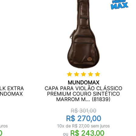
MUNDOMAX
LK EXTRA
CAPA PARA VIOLÃO CLÁSSICO
UNDOMAX
PREMIUM COURO SINTÉTICO
MARROM M... (81839)
R$ 301,00
R$ 270,00
uros
10x de R$ 27,00 sem juros
0
R$ 243,00
ou