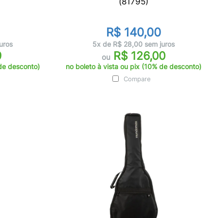
(81795)
R$ 140,00
uros
5x de R$ 28,00 sem juros
9
R$ 126,00
ou
 de desconto)
no boleto à vista ou pix (10% de desconto)
Compare