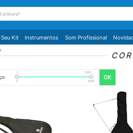
Seu Kit
Instrumentos
Som Profissional
Novida
s
COR
0
2899
OK
ço:
0
2899