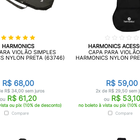
HARMONICS
HARMONICS ACESS
ARA VIOLÃO SIMPLES
CAPA PARA VIOLÃO
S NYLON PRETA (63746)
HARMONICS NYLON PRET
R$ 68,00
R$ 59,00
de R$ 34,00 sem juros
2x de R$ 29,50 sem j
R$ 61,20
R$ 53,1
ou
ou
vista ou pix (10% de desconto)
no boleto à vista ou pix (10%
Compare
Compare