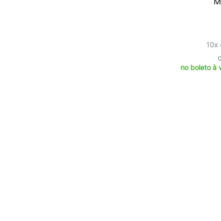
M
10x 
no boleto à 