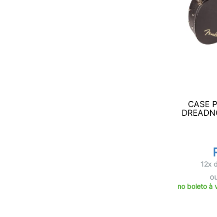
CASE 
DREADN
12x 
o
no boleto à 