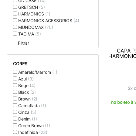
GD CASE
(14)
GRETSCH
(5)
HARMONICS
(1)
HARMONICS ACESSORIOS
(4)
MUNDOMAX
(70)
TAGIMA
(5)
Filtrar
CAPA P
HARMONIC
CORES
Amarelo/Marrom
(1)
Azul
(3)
Bege
(4)
2x 
Black
(2)
Brown
(2)
no boleto à 
Camuflada
(1)
Cinza
(5)
Denim
(1)
Green Brown
(1)
Indefinida
(23)