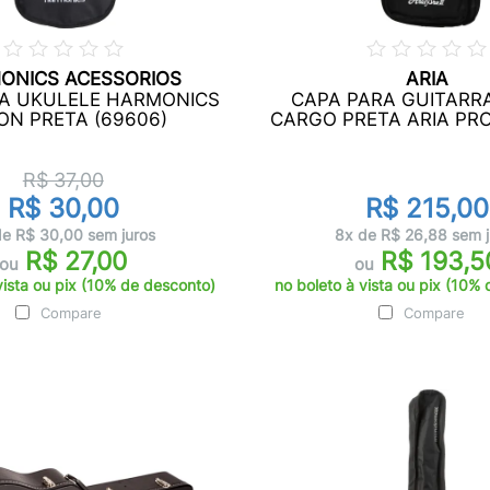
ONICS ACESSORIOS
ARIA
A UKULELE HARMONICS
CAPA PARA GUITARR
ON PRETA (69606)
CARGO PRETA ARIA PRO 
R$ 37,00
R$ 30,00
R$ 215,00
de R$ 30,00 sem juros
8x de R$ 26,88 sem j
R$ 27,00
R$ 193,5
ou
ou
vista ou pix (10% de desconto)
no boleto à vista ou pix (10%
Compare
Compare