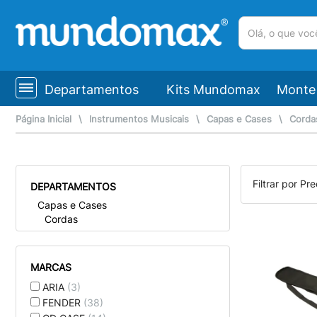
(pesquisar)
Departamentos
Kits Mundomax
Monte 
Página Inicial
\
Instrumentos Musicais
\
Capas e Cases
\
Corda
Filtrar por Pre
DEPARTAMENTOS
Capas e Cases
Cordas
MARCAS
ARIA
(3)
FENDER
(38)