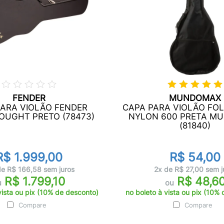
FENDER
MUNDOMAX
PARA VIOLÃO FENDER
CAPA PARA VIOLÃO FOL
OUGHT PRETO (78473)
NYLON 600 PRETA M
(81840)
R$ 1.999,00
R$ 54,00
de R$ 166,58 sem juros
2x de R$ 27,00 sem j
R$ 1.799,10
R$ 48,6
u
ou
vista ou pix (10% de desconto)
no boleto à vista ou pix (10%
Compare
Compare