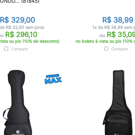
UNDO... (81845)
R$ 329,00
R$ 38,99
de R$ 32,90 sem juros
1x de R$ 38,99 sem j
R$ 296,10
R$ 35,0
ou
ou
vista ou pix (10% de desconto)
no boleto à vista ou pix (10%
Compare
Compare