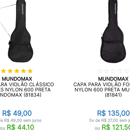
MUNDOMAX
MUNDOMAX
ARA VIOLÃO CLÁSSICO
CAPA PARA VIOLÃO FO
ES NYLON 600 PRETA
NYLON 600 PRETA M
NDOMAX (81834)
(81841)
R$ 49,00
R$ 135,00
de R$ 49,00 sem juros
5x de R$ 27,00 sem j
R$ 44,10
R$ 121,5
ou
ou