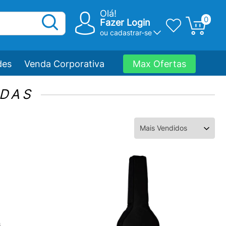
Olá!
0
Fazer Login
ou
cadastrar-se
des
Venda Corporativa
Max Ofertas
DAS