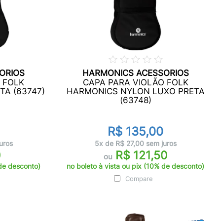
ORIOS
HARMONICS ACESSORIOS
 FOLK
CAPA PARA VIOLÃO FOLK
A (63747)
HARMONICS NYLON LUXO PRETA
(63748)
R$ 135,00
uros
5x de R$ 27,00 sem juros
0
R$ 121,50
ou
 de desconto)
no boleto à vista ou pix (10% de desconto)
Compare