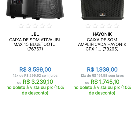
JBL
HAYONIK
CAIXA DE SOM ATIVA JBL
CAIXA DE SOM
MAX 15 BLUETOOT...
AMPLIFICADA HAYONIK
(76767)
CPX-1... (78265)
R$ 3.599,00
R$ 1.939,00
12x de R$ 299,92 sem juros
12x de R$ 161,58 sem juros
R$ 3.239,10
R$ 1.745,10
ou
ou
no boleto à vista ou pix (10%
no boleto à vista ou pix (10%
de desconto)
de desconto)