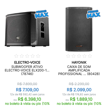
ELECTRO-VOICE
HAYONIK
SUBWOOFER ATIVO
CAIXA DE SOM
ELECTRO-VOICE ELX200-1...
AMPLIFICADA
(78746)
PROFISSIONAL ... (80428)
R$ 7.899,00
R$ 2.299,00
R$ 7.109,00
R$ 2.099,00
12x de R$ 592,42 sem juros
12x de R$ 174,92 sem juros
R$ 6.398,10
R$ 1.889,10
ou
ou
no boleto à vista ou pix (10%
no boleto à vista ou pix (10%