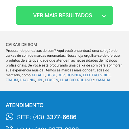
VER MAIS RESULTADOS
CAIXAS DE SOM
Procurando por caixas de som? Aqui você encontrará uma seleção de
caixas de som de marcas renomadas. Nossa loja orgulha-se de oferecer
produtos de alta qualidade que atendem às necessidades de músicos
profissionais. Se você está procurando uma caixa de som para aprimorar
sua experiência musical, temos as marcas mais conceituadas do
mercado, como
ATTACK
,
BOSE
,
DBR
,
DONNER
,
ELECTRO-VOICE
,
FRAHM
,
HAYONIK
,
JBL
,
LEXSEN
,
LL AUDIO
,
ROLAND
e
YAMAHA
.
ATENDIMENTO
SITE: (43)
3377-6686