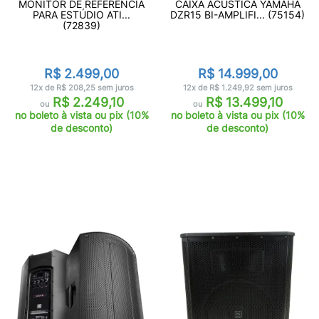
MONITOR DE REFERÊNCIA
CAIXA ACÚSTICA YAMAHA
PARA ESTÚDIO ATI...
DZR15 BI-AMPLIFI... (75154)
(72839)
R$ 2.499,00
R$ 14.999,00
12x de R$ 208,25 sem juros
12x de R$ 1.249,92 sem juros
R$ 2.249,10
R$ 13.499,10
ou
ou
no boleto à vista ou pix (10%
no boleto à vista ou pix (10%
de desconto)
de desconto)