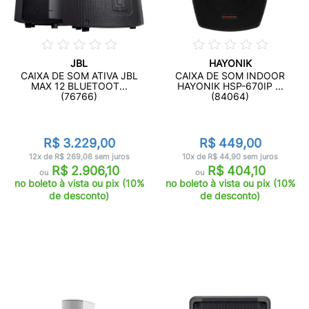
JBL
HAYONIK
CAIXA DE SOM ATIVA JBL
CAIXA DE SOM INDOOR
MAX 12 BLUETOOT...
HAYONIK HSP-670IP ...
(76766)
(84064)
R$ 3.229,00
R$ 449,00
12x de R$ 269,08 sem juros
10x de R$ 44,90 sem juros
R$ 2.906,10
R$ 404,10
ou
ou
no boleto à vista ou pix (10%
no boleto à vista ou pix (10%
de desconto)
de desconto)