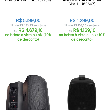
DBR15 ATIVA BI-A... (57734)
AMPLIFICADA HAYONIK
CPA-1... (69667)
R$ 5.199,00
R$ 1.299,00
12x de R$ 433,25 sem juros
12x de R$ 108,25 sem juros
R$ 4.679,10
R$ 1.169,10
ou
ou
no boleto à vista ou pix (10%
no boleto à vista ou pix (10%
de desconto)
de desconto)