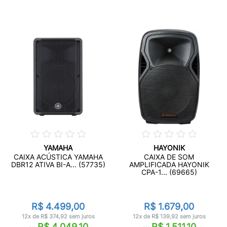
YAMAHA
HAYONIK
CAIXA ACÚSTICA YAMAHA
CAIXA DE SOM
DBR12 ATIVA BI-A... (57735)
AMPLIFICADA HAYONIK
CPA-1... (69665)
R$ 4.499,00
R$ 1.679,00
12x de R$ 374,92 sem juros
12x de R$ 139,92 sem juros
R$ 4.049,10
R$ 1.511,10