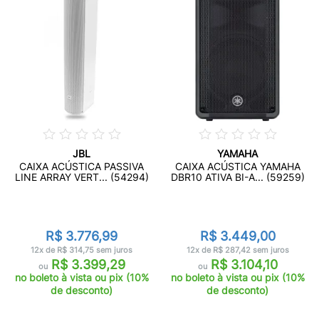
JBL
YAMAHA
CAIXA ACÚSTICA PASSIVA
CAIXA ACÚSTICA YAMAHA
LINE ARRAY VERT... (54294)
DBR10 ATIVA BI-A... (59259)
R$ 3.776,99
R$ 3.449,00
12x de R$ 314,75 sem juros
12x de R$ 287,42 sem juros
R$ 3.399,29
R$ 3.104,10
ou
ou
no boleto à vista ou pix (10%
no boleto à vista ou pix (10%
de desconto)
de desconto)