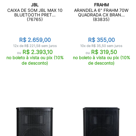
JBL
FRAHM
CAIXA DE SOM JBL MAX 10
ARANDELA 6" FRAHM 70W
BLUETOOTH PRET...
QUADRADA CX BRAN...
(76765)
(83835)
R$ 2.659,00
R$ 355,00
12x de R$ 221,58 sem juros
10x de R$ 35,50 sem juros
R$ 2.393,10
R$ 319,50
ou
ou
no boleto à vista ou pix (10%
no boleto à vista ou pix (10%
de desconto)
de desconto)