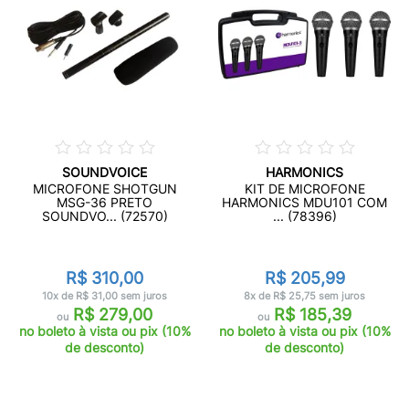
SOUNDVOICE
HARMONICS
MICROFONE SHOTGUN
KIT DE MICROFONE
MSG-36 PRETO
HARMONICS MDU101 COM
SOUNDVO... (72570)
... (78396)
R$ 310,00
R$ 205,99
10x de R$ 31,00 sem juros
8x de R$ 25,75 sem juros
R$ 279,00
R$ 185,39
ou
ou
no boleto à vista ou pix (10%
no boleto à vista ou pix (10%
de desconto)
de desconto)