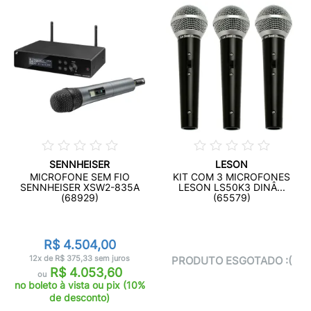
SENNHEISER
LESON
MICROFONE SEM FIO
KIT COM 3 MICROFONES
SENNHEISER XSW2-835A
LESON LS50K3 DINÂ...
(68929)
(65579)
R$ 4.504,00
12x de R$ 375,33 sem juros
PRODUTO ESGOTADO :(
R$ 4.053,60
ou
no boleto à vista ou pix (10%
de desconto)