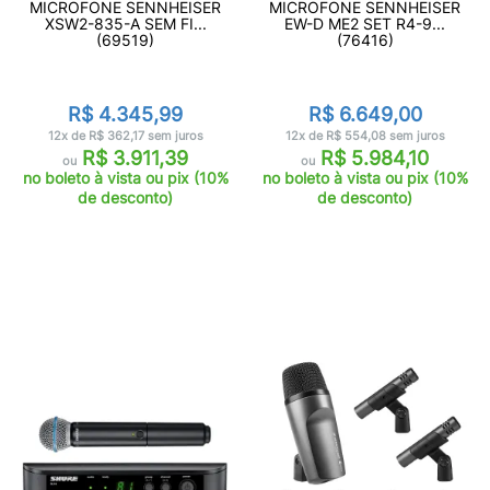
MICROFONE SENNHEISER
MICROFONE SENNHEISER
XSW2-835-A SEM FI...
EW-D ME2 SET R4-9...
(69519)
(76416)
R$ 4.345,99
R$ 6.649,00
12x de R$ 362,17 sem juros
12x de R$ 554,08 sem juros
R$ 3.911,39
R$ 5.984,10
ou
ou
no boleto à vista ou pix (10%
no boleto à vista ou pix (10%
de desconto)
de desconto)