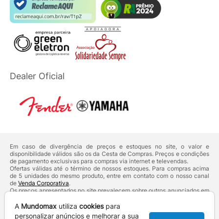
Dealer Oficial
Em caso de divergência de preços e estoques no site, o valor e
disponibilidade válidos são os da Cesta de Compras. Preços e condições
de pagamento exclusivas para compras via internet e televendas.
Ofertas válidas até o término de nossos estoques. Para compras acima
de 5 unidades do mesmo produto, entre em contato com o nosso canal
de
Venda Corporativa
.
Os preços apresentados no site prevalecem sobre outros anunciados em
qualquer outro meio de comunicação ou sites de buscas. Código de
Defesa do Consumidor:
Lei nº 8.078.
A
Mundomax
utiliza
cookies
para
Vendas sujeitas à confirmação de dados e análises de crédito e risco.
personalizar anúncios e melhorar a sua