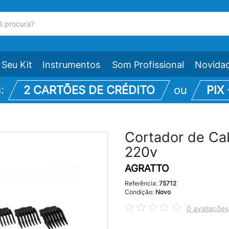
Seu Kit
Instrumentos
Som Profissional
Novida
m:
2 CARTÕES DE CRÉDITO
ou
PIX
Cortador de Ca
220v
AGRATTO
Referência:
75712
Condição:
Novo
0 avaliações