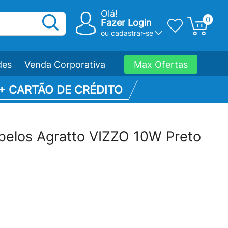
Olá!
0
Fazer Login
ou
cadastrar-se
des
Venda Corporativa
Max Ofertas
 + CARTÃO DE CRÉDITO
belos Agratto VIZZO 10W Preto