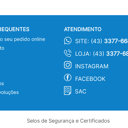
FREQUENTES
ATENDIMENTO
 seu pedido online
SITE: (43)
3377-66
to
LOJA: (43)
3377-6
INSTAGRAM
FACEBOOK
os
SAC
voluções
Selos de Segurança e Certificados