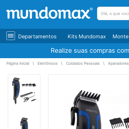
(pesquisar)
Departamentos
Kits Mundomax
Monte 
Realize suas compras co
Página Inicial
\
Eletrônicos
\
Cuidados Pessoais
\
Aparadores