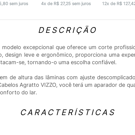
5,80 sem juros
4x de R$ 27,25 sem juros
12x de R$ 127,4
DESCRIÇÃO
modelo excepcional que oferece um corte profission
, design leve e ergonômico, proporciona uma experi
estacam-se, tornando-o uma escolha confiável.
em de altura das lâminas com ajuste descomplicado
belos Agratto VIZZO, você terá um aparador de qual
onforto do lar.
CARACTERÍSTICAS