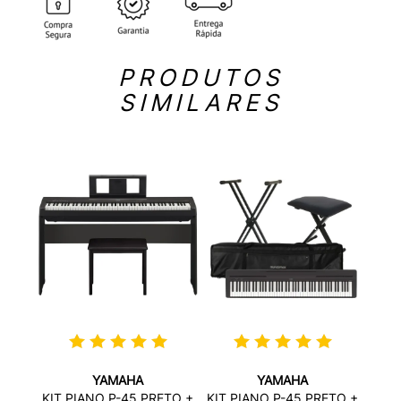
PRODUTOS
SIMILARES
YAMAHA
YAMAHA
X-
KIT 
KIT PIANO P-45 PRETO +
KIT PIANO P-45 PRETO +