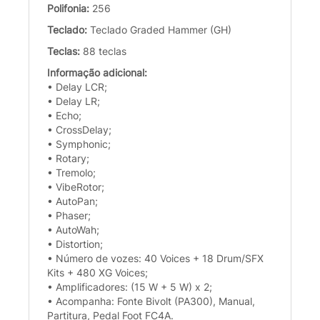
Polifonia:
256
Teclado:
Teclado Graded Hammer (GH)
Teclas:
88 teclas
Informação adicional:
• Delay LCR;
• Delay LR;
• Echo;
• CrossDelay;
• Symphonic;
• Rotary;
• Tremolo;
• VibeRotor;
• AutoPan;
• Phaser;
• AutoWah;
• Distortion;
• Número de vozes: 40 Voices + 18 Drum/SFX
Kits + 480 XG Voices;
• Amplificadores: (15 W + 5 W) x 2;
• Acompanha: Fonte Bivolt (PA300), Manual,
Partitura, Pedal Foot FC4A.