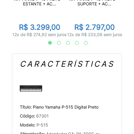
I...
ESTANTE + AC...
SUPORTE + AC...
99
R
R$ 3.299,00
R$ 2.797,00
 juros
12x d
12x de R$ 274,92 sem juros
12x de R$ 233,08 sem juros
CARACTERÍSTICAS
Título:
Piano Yamaha P-515 Digital Preto
Código:
67301
Modelo:
P-515
Alimentação:
Adaptador CA: PA-300C ou