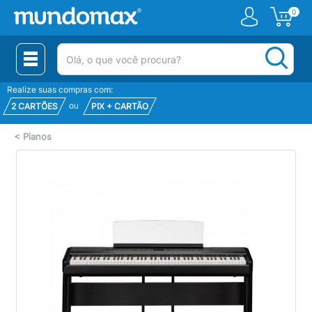
0
(pesquisar)
Realize suas compras com:
ou
2 CARTÕES
PIX + CARTÃO
<
Pianos