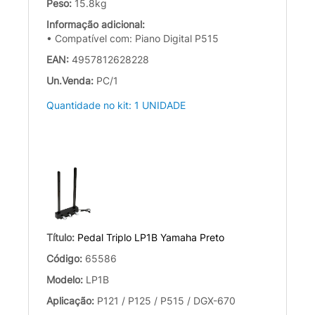
Peso:
15.8kg
Informação adicional:
• Compatível com: Piano Digital P515
EAN:
4957812628228
Un.Venda:
PC/1
Quantidade no kit: 1 UNIDADE
Título:
Pedal Triplo LP1B Yamaha Preto
Código:
65586
Modelo:
LP1B
Aplicação:
P121 / P125 / P515 / DGX-670