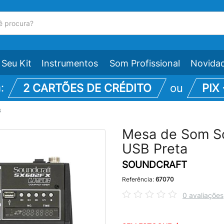
Seu Kit
Instrumentos
Som Profissional
Novida
m:
2 CARTÕES DE CRÉDITO
ou
PIX
s
Mesa de Som So
USB Preta
SOUNDCRAFT
Referência:
67070
0 avaliações