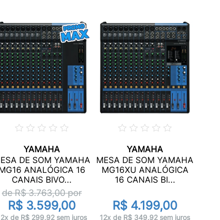
YAMAHA
YAMAHA
ESA DE SOM YAMAHA
MESA DE SOM YAMAHA
MG16 ANALÓGICA 16
MG16XU ANALÓGICA
CANAIS BIVO...
16 CANAIS BI...
AN
de R$
3.763,00
por
R$ 3.599,00
R$ 4.199,00
12x 
12x de R$ 299,92 sem juros
12x de R$ 349,92 sem juros