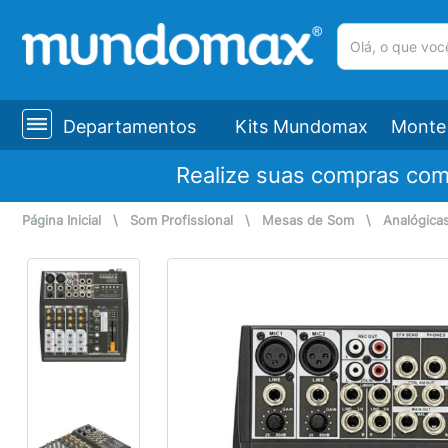
(pesquisar)
Departamentos
Kits Mundomax
Monte 
Realize suas compras co
Página Inicial
\
Som Profissional
\
Mesas de Som
\
Analógica