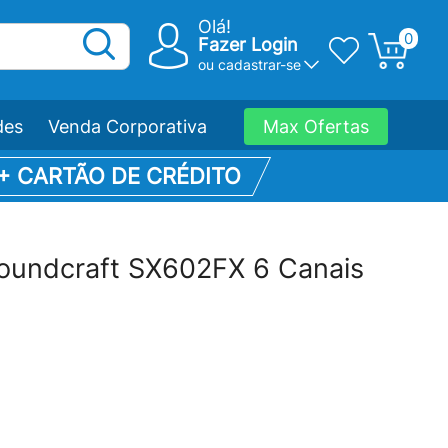
Olá!
0
Fazer Login
ou
cadastrar-se
des
Venda Corporativa
Max Ofertas
 + CARTÃO DE CRÉDITO
undcraft SX602FX 6 Canais