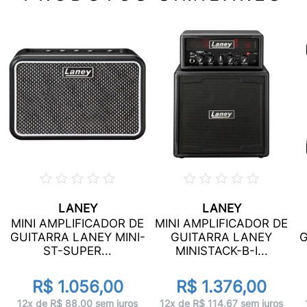
LANEY
LANEY
MINI AMPLIFICADOR DE
MINI AMPLIFICADOR DE
GUITARRA LANEY MINI-
GUITARRA LANEY
G
ST-SUPER...
MINISTACK-B-I...
R$ 1.056,00
R$ 1.376,00
12x de R$ 88,00 sem juros
12x de R$ 114,67 sem juros