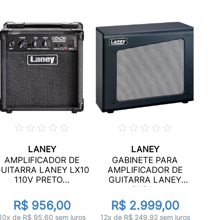
LANEY
LANEY
A
AMPLIFICADOR DE
GABINETE PARA
GUI
UITARRA LANEY LX10
AMPLIFICADOR DE
41
110V PRETO...
GUITARRA LANEY
CUB1...
R
R$ 956,00
R$ 2.999,00
12x d
10x de R$ 95,60 sem juros
12x de R$ 249,92 sem juros