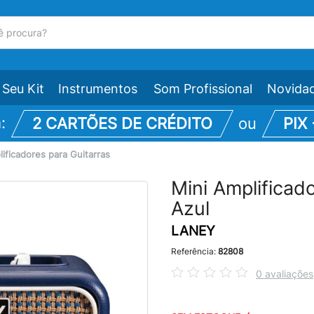
Seu Kit
Instrumentos
Som Profissional
Novida
m:
2 CARTÕES DE CRÉDITO
ou
PIX
ificadores para Guitarras
Mini Amplificad
Azul
LANEY
Referência:
82808
0 avaliações