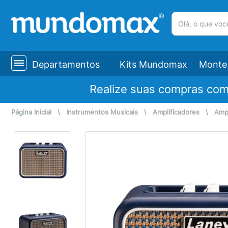
(pesquisar)
Departamentos
Kits Mundomax
Monte 
Realize suas compras co
Página Inicial
\
Instrumentos Musicais
\
Amplificadores
\
Ampl