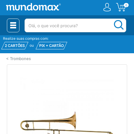
0
(pesquisar)
Realize suas compras com:
ou
2 CARTÕES
PIX + CARTÃO
<
Trombones