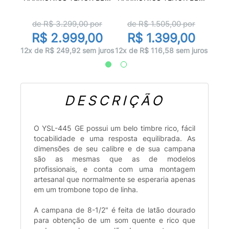
or
d
de R$
3.299,00
por
de R$
1.505,00
por
00
R
R$ 2.999,00
R$ 1.399,00
 juros
12x d
12x de R$ 249,92 sem juros
12x de R$ 116,58 sem juros
DESCRIÇÃO
O YSL-445 GE possui um belo timbre rico, fácil
tocabilidade e uma resposta equilibrada. As
dimensões de seu calibre e de sua campana
são as mesmas que as de modelos
profissionais, e conta com uma montagem
artesanal que normalmente se esperaria apenas
em um trombone topo de linha.
A campana de 8-1/2" é feita de latão dourado
para obtenção de um som quente e rico que